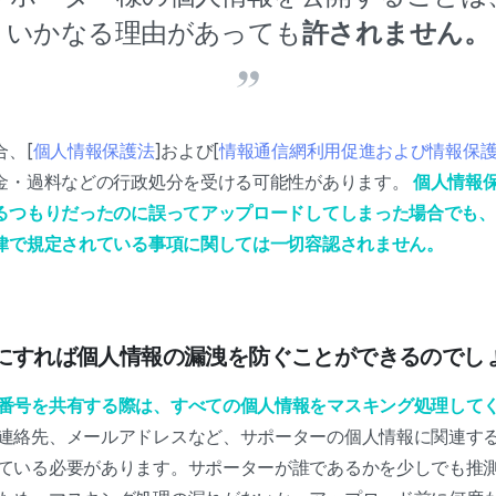
いかなる理由があっても
許されません。
、[
個人情報保護法
]および[
情報通信網利用促進および情報保
金・過料などの行政処分を受ける可能性があります。
個人情報
るつもりだったのに誤ってアップロードしてしまった場合でも、
律で規定されている事項に関しては一切容認されません。
ようにすれば個人情報の漏洩を防ぐことができるのでし
番号を共有する際は、すべての個人情報をマスキング処理して
連絡先、メールアドレスなど、サポーターの個人情報に関連す
ている必要があります。サポーターが誰であるかを少しでも推