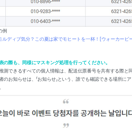
の例
モルディブ気分？この夏は家でモヒートを一杯！[ウォーカービー
表の際も、同様にマスキング処理を行ってください。
推測できるすべての個人情報は、配送伝票番号を共有する際と
者のお知らせは、「お知らせ」という、誰でも確認できる場所に
。