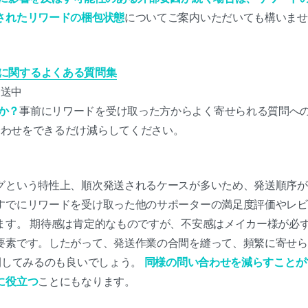
されたリワードの梱包状態
についてご案内いただいても構いませ
に関するよくある質問集
発送中
か？
事前にリワードを受け取った方からよく寄せられる質問へ
合わせをできるだけ減らしてください。
グという特性上、順次発送されるケースが多いため、発送順序が
すでにリワードを受け取った他のサポーターの満足度評価やレビ
ます。 期待感は肯定的なものですが、不安感はメイカー様が必
要素です。したがって、発送作業の合間を縫って、頻繁に寄せら
公開してみるのも良いでしょう。
同様の問い合わせを減らすことが
に役立つ
ことにもなります。