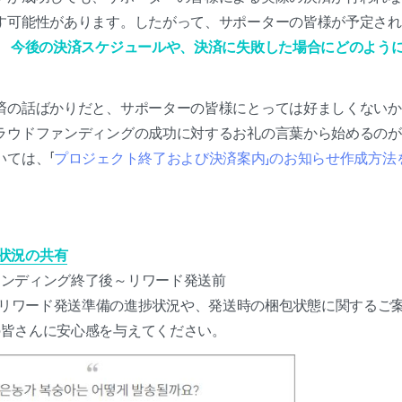
す可能性があります。したがって、サポーターの皆様が予定され
、
今後の決済スケジュールや、決済に失敗した場合にどのよう
済の話ばかりだと、サポーターの皆様にとっては好ましくないか
ラウドファンディングの成功に対するお礼の言葉から始めるのが
いては、「
プロジェクト終了および決済案内」のお知らせ作成方法
状況の共有
ァンディング終了後～リワード発送前
リワード発送準備の進捗状況や、発送時の梱包状態に関するご
の皆さんに安心感を与えてください。