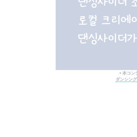
* 本コ
ダンシング