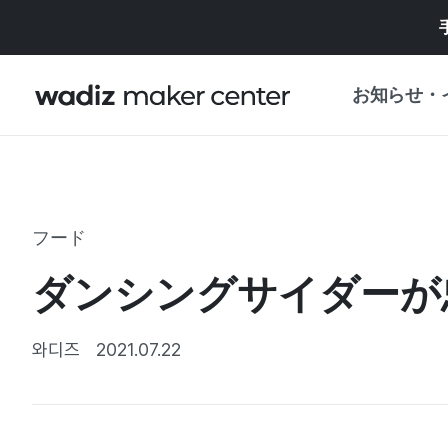
お知らせ・
お知らせ
WADIZ
企画展・特典
フード
プレスリリース
マイワディズ
ダンシングサイダーが
企画展カレンダ
重要なお知らせ
セキュリティセ
와디즈
2021.07.22
支援事業