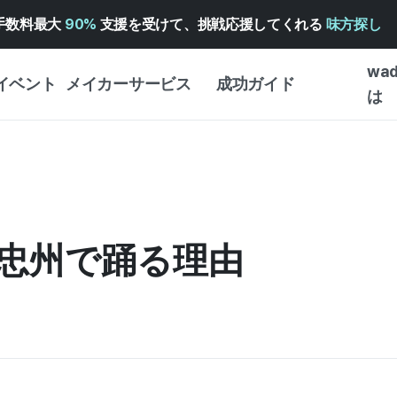
手数料最大
90%
支援を受けて、挑戦応援してくれる
味方探し
wa
イベント
メイカーサービス
成功ガイド
は
メイカー向けサポートサ
クラウドファンディング
はじめ
ービス
成功ガイド
WADIZ 広告センター ↗︎
サービスガイド
タイプ
体験型
ヘルプセンター ↗︎
WADIZ・スクール
忠州で踊る理由
創作型
ー
WADIZアワード ↗︎
成功ストーリー
ビジネ
ンター
FOR GLOBAL MAKER
クラウ
英語ガイド
・イン
中国語ガイド
韓国語ガイド