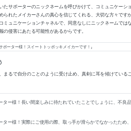
いたサポーターのニックネームを呼びかけて、コミュニケーシ
められたメイカーさんの真心を信じてくれる、大切な方々です
コミュニケーションチャネルで、同意なしにニックネームでは
報の侵害にあたる可能性があるからです。
♡サポーター様！スイートトッポッキメイカーです！」
う
、まるで自分のことのように受け止め、真剣に耳を傾けている
ポーター様！長い間楽しみに待たれていたことでしょうに、不良
ポーター様！実際にご使用の際、取っ手が滑らかでなかったため