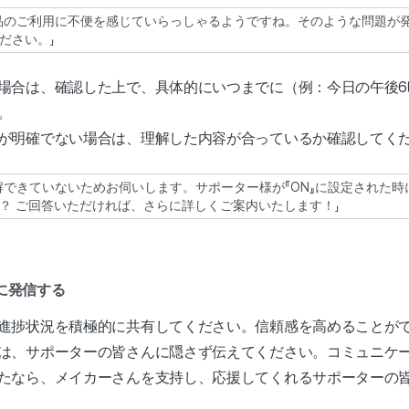
品のご利用に不便を感じていらっしゃるようですね。そのような問題が
ださい。」
場合は、確認した上で、具体的にいつまでに（例：今日の午後6
い。
が明確でない場合は、理解した内容が合っているか確認してく
解できていないためお伺いします。サポーター様が『ON』に設定された
？ ご回答いただければ、さらに詳しくご案内いたします！」
的に発信する
進捗状況を積極的に共有してください。信頼感を高めることが
は、サポーターの皆さんに隠さず伝えてください。コミュニケ
たなら、メイカーさんを支持し、応援してくれるサポーターの