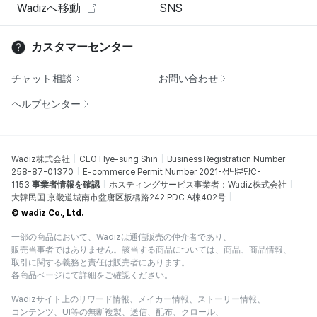
Wadizへ移動
SNS
カスタマーセンター
チャット相談
お問い合わせ
ヘルプセンター
Wadiz株式会社
CEO Hye-sung Shin
Business Registration Number
258-87-01370
E-commerce Permit Number 2021-성남분당C-
1153
事業者情報を確認
ホスティングサービス事業者：Wadiz株式会社
大韓民国 京畿道城南市盆唐区板橋路242 PDC A棟402号
© wadiz Co., Ltd.
一部の商品において、Wadizは通信販売の仲介者であり、
販売当事者ではありません。該当する商品については、商品、商品情報、
取引に関する義務と責任は販売者にあります。
各商品ページにて詳細をご確認ください。
Wadizサイト上のリワード情報、メイカー情報、ストーリー情報、
コンテンツ、UI等の無断複製、送信、配布、クロール、