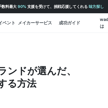
手数料最大
90%
支援を受けて、挑戦応援してくれる
味方探し
wa
イベント
メイカーサービス
成功ガイド
は
メイカー向けサポートサ
クラウドファンディング
はじめ
ービス
成功ガイド
WADIZ 広告センター ↗︎
サービスガイド
タイプ
体験型
ヘルプセンター ↗︎
WADIZ・スクール
ブランドが選んだ、
創作型
ー
WADIZアワード ↗︎
成功ストーリー
ビジネ
ンター
FOR GLOBAL MAKER
する方法
クラウ
英語ガイド
・イン
中国語ガイド
韓国語ガイド