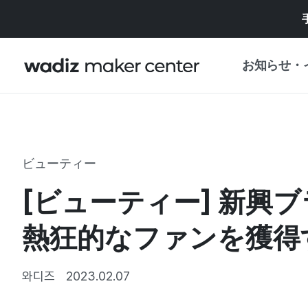
お知らせ・
お知らせ
WADIZ
企画展・特典
ビューティー
プレスリリース
マイワディズ
[ビューティー] 新興
企画展カレンダ
重要なお知らせ
セキュリティセ
熱狂的なファンを獲得
支援事業
와디즈
2023.02.07