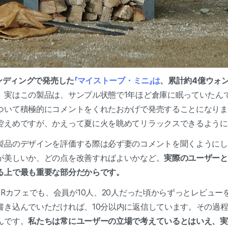
ァンディングで発売した
「マイストーブ・ミニ」は
、累計約4億ウォ
。
実はこの製品は、サンプル状態で1年ほど倉庫に眠っていたん
ついて積極的にコメントをくれたおかげで発売することになりま
控えめですが、かえって夏に火を眺めてリラックスできるように
製品のデザインを評価する際は必ず妻のコメントを聞くようにし
が美しいか、どの点を改善すればよいかなど。
実際のユーザーと
る上で最も重要な部分だからです。
ERカフェでも、会員が10人、20人だった頃からずっとレビュ
書き込んでいただければ、10分以内に返信しています。その過
んです。
私たちは常にユーザーの立場で考えているとはいえ、実