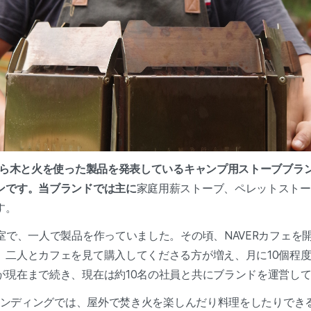
年から木と火を使った製品を発表しているキャンプ用ストーブブラン
ンです。当ブランドでは主に
家庭用薪ストーブ、ペレットストー
す。
室で、一人で製品を作っていました。その頃、NAVERカフェを
、二人とカフェを見て購入してくださる方が増え、月に10個程
が現在まで続き、現在は約10名の社員と共にブランドを運営し
ファンディングでは、屋外で焚き火を楽しんだり料理をしたりでき