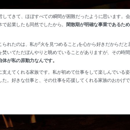
運営してきて、ほぼすべての瞬間が困難だったように思います。
本で起業したも同然でしたから。
閑散期が明確な事業であるため
こられたのは、私が「火を見つめること」を心から好きだからだと
を焚いてただぼんやりと眺めていることがありますが、その時間
自体が私の原動力なんです。
に支えてくれる家族です。私が初めて仕事をして楽しんでいる姿
した。好きな仕事と、その仕事を応援してくれる家族のおかげで
。