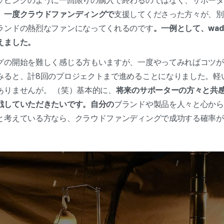
ッピングのように一回限りの購入で終わるのではなく、サポータ
。
一度クラウドファンディングで
支援してくださった方々が、別
ランドの熱烈なファンになってくれるのです
。一例として、wad
えました。
グの開始を難しく感じる方もいますが、一度やってみればコツが
みると、計8回のプロジェクトまで進めることになりました。軽
ありませんが。 （笑）基本的に、
将来のサポーターの方々と共
戦していただきたいです。自分の
ブランドや製品を人々と心から
と考えている方なら、クラウドファンディングで成功する確率