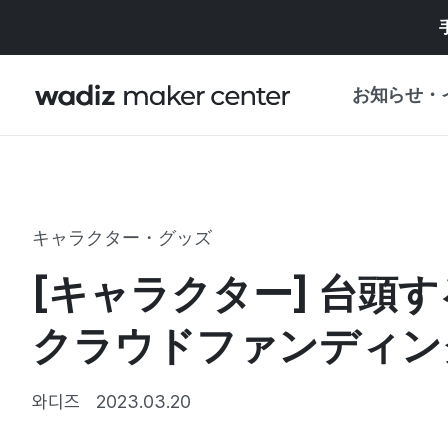
お知らせ・
お知らせ
WADIZ
企画展・特典
キャラクター・グッズ
プレスリリース
マイワディズ
[キャラクター] 台頭
企画展カレンダ
重要なお知らせ
セキュリティセ
クラウドファンディン
支援事業
와디즈
2023.03.20