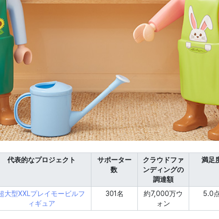
代表的なプロジェクト
サポーター
クラウドファ
満足
数
ンディングの
調達額
超大型XXLプレイモービルフ
301名
約7,000万ウ
5.0
ィギュア
ォン