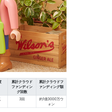
度
累計クラウド
累計クラウドフ
ファンディン
ァンディング額
グ回数
点
3回
約1億3000万ウ
ォン