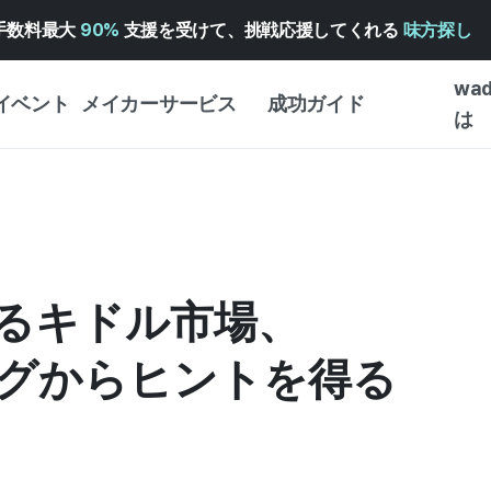
手数料最大
90%
支援を受けて、挑戦応援してくれる
味方探し
wa
イベント
メイカーサービス
成功ガイド
は
メイカー向けサポートサ
クラウドファンディング
はじめ
ービス
成功ガイド
WADIZ 広告センター ↗︎
サービスガイド
タイプ
体験型
ヘルプセンター ↗︎
WADIZ・スクール
するキドル市場、
創作型
ー
WADIZアワード ↗︎
成功ストーリー
ビジネ
ンター
FOR GLOBAL MAKER
グからヒントを得る
クラウ
英語ガイド
・イン
中国語ガイド
韓国語ガイド