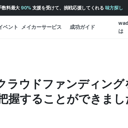
手数料最大
90%
支援を受けて、挑戦応援してくれる
味方探し
wa
イベント
メイカーサービス
成功ガイド
は
メイカー向けサポートサ
クラウドファンディング
はじめ
ービス
成功ガイド
WADIZ 広告センター ↗︎
サービスガイド
タイプ
体験型
ヘルプセンター ↗︎
WADIZ・スクール
wadizのクラウドファンディ
創作型
ー
WADIZアワード ↗︎
成功ストーリー
ビジネ
ンター
FOR GLOBAL MAKER
握することができました」
クラウ
英語ガイド
・イン
中国語ガイド
韓国語ガイド