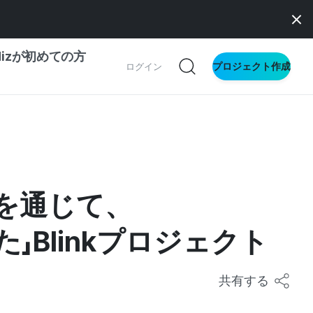
dizが初めての方
プロジェクト作成
ログイン
の一歩ガイド
別ガイド
ングを通じて、
ス向け
Blinkプロジェクト
ドファンディング
サイト
共有する