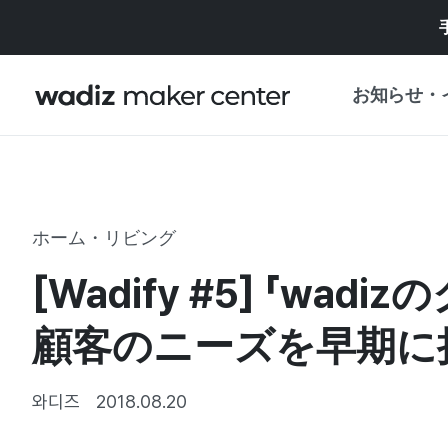
お知らせ・
お知らせ
WADIZ
企画展・特典
ホーム・リビング
プレスリリース
マイワディズ
[Wadify #5] 「
企画展カレンダ
重要なお知らせ
セキュリティセ
顧客のニーズを早期に把
支援事業
와디즈
2018.08.20