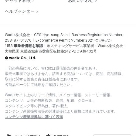
チャット相談
お問い合わせ
ヘルプセンター
Wadiz株式会社
CEO Hye-sung Shin
Business Registration Number
258-87-01370
E-commerce Permit Number 2021-성남분당C-
1153
事業者情報を確認
ホスティングサービス事業者：Wadiz株式会社
大韓民国 京畿道城南市盆唐区板橋路242 PDC A棟402号
© wadiz Co., Ltd.
一部の商品において、Wadizは通信販売の仲介者であり、
販売当事者ではありません。該当する商品については、商品、商品情報、
取引に関する義務と責任は販売者にあります。
各商品ページにて詳細をご確認ください。
Wadizサイト上のリワード情報、メイカー情報、ストーリー情報、
コンテンツ、UI等の無断複製、送信、配布、クロール、
スクレイピング等の行為は、著作権法、
コンテンツ産業振興法等の関連法令により厳格に禁止されています。
コンテンツ産業振興法に基づく表示