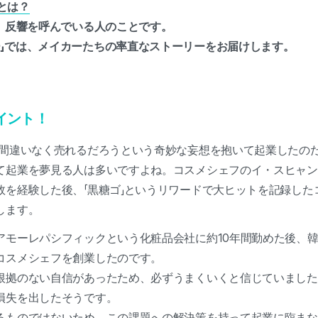
とは？
し、反響を呼んでいる人のことです。
ー」では、メイカーたちの率直なストーリーをお届けします。
イント！
、間違いなく売れるだろうという奇妙な妄想を抱いて起業したのだ
て起業を夢見る人は多いですよね。コスメシェフのイ・スヒャ
敗を経験した後、「黒糖ゴ」というリワードで大ヒットを記録した
します。
アモーレパシフィックという化粧品会社に約10年間勤めた後、韓
コスメシェフを創業したのです。
根拠のない自信があったため、必ずうまくいくと信じていました
損失を出したそうです。
るものではないため、この課題への解決策を持って起業に臨まな