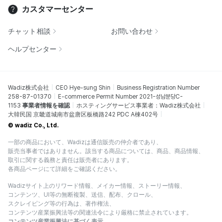
カスタマーセンター
チャット相談
お問い合わせ
ヘルプセンター
Wadiz株式会社
CEO Hye-sung Shin
Business Registration Number
258-87-01370
E-commerce Permit Number 2021-성남분당C-
1153
事業者情報を確認
ホスティングサービス事業者：Wadiz株式会社
大韓民国 京畿道城南市盆唐区板橋路242 PDC A棟402号
© wadiz Co., Ltd.
一部の商品において、Wadizは通信販売の仲介者であり、
販売当事者ではありません。該当する商品については、商品、商品情報、
取引に関する義務と責任は販売者にあります。
各商品ページにて詳細をご確認ください。
Wadizサイト上のリワード情報、メイカー情報、ストーリー情報、
コンテンツ、UI等の無断複製、送信、配布、クロール、
スクレイピング等の行為は、著作権法、
コンテンツ産業振興法等の関連法令により厳格に禁止されています。
コンテンツ産業振興法に基づく表示