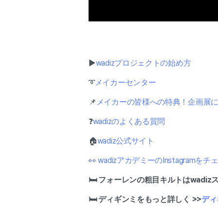
▶
wadizプロジェクトの始め方
➰
メイカーセンター
📌
メイカーの皆様への特典！企画展
❓
wadizのよくある質問
🏠
wadiz公式サイト
👀 wadizアカデミーのInstagramをチ
🛏 フォーレンの粗目キルトはwadiz
🛏 ディギンミ
をもっと詳しく >>
ディ