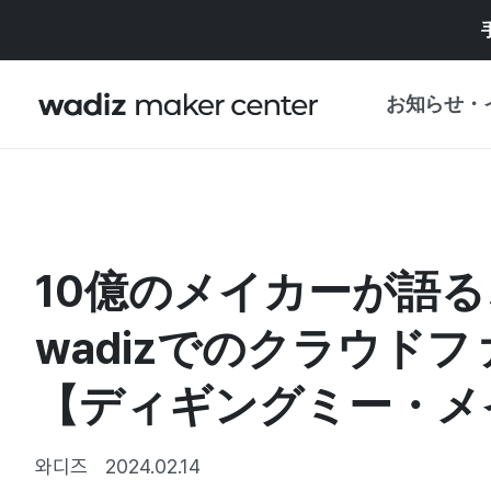
お知らせ・
お知らせ
WADIZ
企画展・特典
10億のメイカーが語る
プレスリリース
マイワディズ
企画展カレンダ
wadizでのクラウド
重要なお知らせ
セキュリティセ
【ディギングミー・メ
支援事業
와디즈
2024.02.14