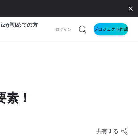
dizが初めての方
プロジェクト作成
ログイン
の一歩ガイド
別ガイド
要素！
ス向け
ドファンディング
サイト
共有する