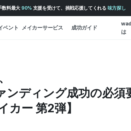
手数料最大
90%
支援を受けて、挑戦応援してくれる
味方探し
wa
イベント
メイカーサービス
成功ガイド
は
メイカー向けサポートサ
クラウドファンディング
はじめ
ービス
成功ガイド
WADIZ 広告センター ↗︎
サービスガイド
タイプ
体験型
、
ヘルプセンター ↗︎
WADIZ・スクール
創作型
ー
WADIZアワード ↗︎
成功ストーリー
ファンディング成功の必須
ビジネ
ンター
FOR GLOBAL MAKER
クラウ
イカー 第2弾】
英語ガイド
・イン
中国語ガイド
韓国語ガイド