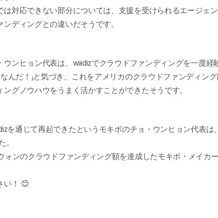
では対応できない部分については、支援を受けられるエージェン
ァンディングとの違いだそうです。
ウンヒョン代表は、wadizでクラウドファンディングを一度経
なんだ！」と気づき、これをアメリカのクラウドファンディングに
ィングノウハウをうまく活かすことができたそうです。
dizを通じて再起できたというモキボのチョ・ウンヒョン代表は、w
した。
億ウォンのクラウドファンディング額を達成したモキボ・メイカ
い！ 😊