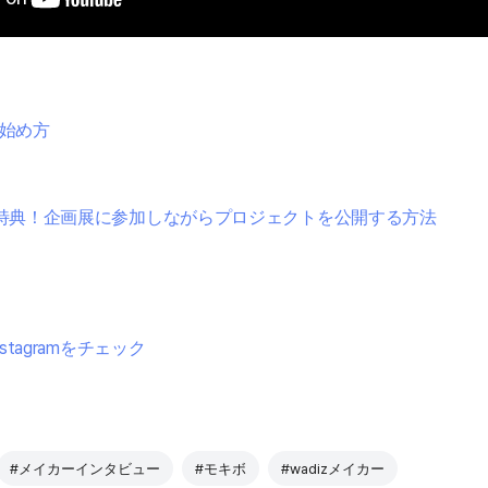
の始め方
特典！企画展に参加しながらプロジェクトを公開する方法
nstagramをチェック
#メイカーインタビュー
#モキボ
#wadizメイカー