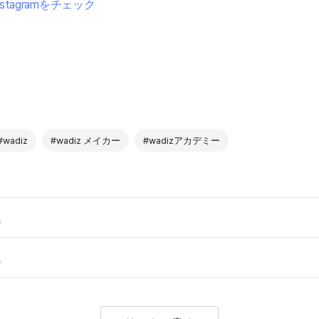
nstagramをチェック
#wadiz
#wadiz メイカー
#wadizアカデミー
。
。