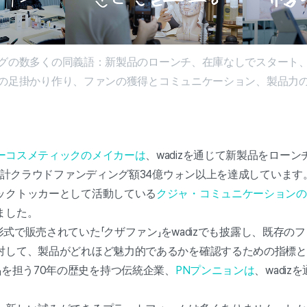
グの数多くの同義語：新製品のローンチ、在庫なしでスタート
の足掛かり作り、ファンの獲得とコミュニケーション、製品力
ーコスメティックのメイカーは
、wadizを通じて新製品をロー
に累計クラウドファンディング額34億ウォン以上を達成しています
ックトッカーとして活動している
クジャ・コミュニケーションの
ました。
入形式で販売されていた「クザファン」をwadizでも披露し、既存
対して、製品がどれほど魅力的であるかを確認するための指標と
」を担う70年の歴史を持つ伝統企業、
PNプンニョンは
、wadi