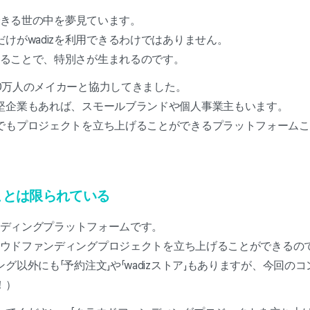
戦できる世の中を夢見ています。
けがwadizを利用できるわけではありません。
戦することで、特別さが生まれるのです。
約30万人のメイカーと協力してきました。
堅企業もあれば、スモールブランドや個人事業主もいます。
でもプロジェクトを立ち上げることができるプラットフォームこそ
ることは限られている
ァンディングプラットフォームです。
クラウドファンディングプロジェクトを立ち上げることができるの
グ以外にも「予約注文」や「wadizストア」もありますが、今回の
！）