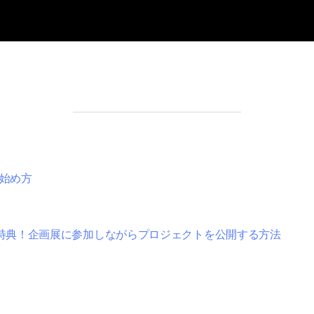
の始め方
特典！企画展に参加しながらプロジェクトを公開する方法