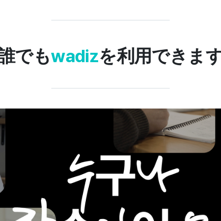
誰でも
wadiz
を利用できま