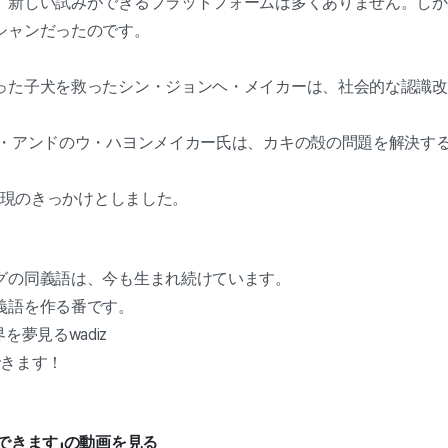
新しい試みができるプラットフォームは多くありません。しかし、
シャンだったのです。
った子犬を救ったシン・ジョンヘ・メイカーは、社会的な認識改
ズ・アンドのウ・ハヨンメイカー氏は、カキの殻の問題を解決す
己実現のきっかけとしました。
グの同義語は、今も生まれ続けています。
義語を作る番です。
を夢見るwadiz
できます！
利用できます」の動画を見る