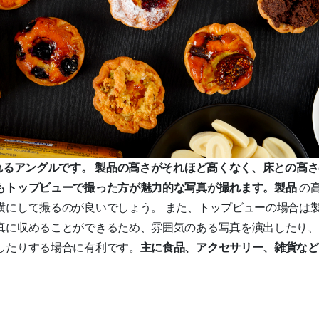
れるアングルです。
製品の高さがそれほど高くなく、床との高さ
もトップビューで撮った方が魅力的な写真が撮れます。製品
の
横にして撮るのが良いでしょう。 また、トップビューの場合は
真に収めることができるため、雰囲気のある写真を演出したり、
したりする場合に有利です。
主に食品、アクセサリー、雑貨など