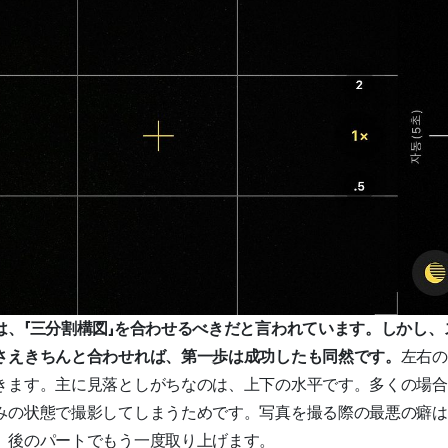
は、「三分割構図」を合わせるべきだと言われています。しかし、
さえきちんと合わせれば、第一歩は成功したも同然です。
左右の
きます。主に見落としがちなのは、上下の水平です。多くの場合
みの状態で撮影してしまうためです。写真を撮る際の最悪の癖は「
、後のパートでもう一度取り上げます。