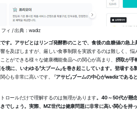
 / 出典：wadiz
値です。アサビとはリンゴ発酵酢のことで、食後の血糖値の急上
響を及ぼしますが、厳しい食事制限を実践するのは難しく、悩ん
ぐことができる様々な健康機能食品への関心が高まり、
摂取が手
初頭を境に、いわゆる「大ブーム」を巻き起こしています。登場する
関心も非常に高いです。 「
アサビ」ブームの中心がwadizであ
ントロールだけで理解するのは無理があります
。40～50代が懸
きでしょう。実際、MZ世代は健康問題に非常に高い関心を持