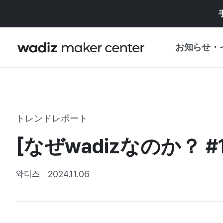
お知らせ・
お知らせ
WADIZ
企画展・特典
トレンドレポート
プレスリリース
マイワディズ
[なぜwadizなのか？ 
企画展カレンダ
重要なお知らせ
セキュリティセ
와디즈
2024.11.06
支援事業