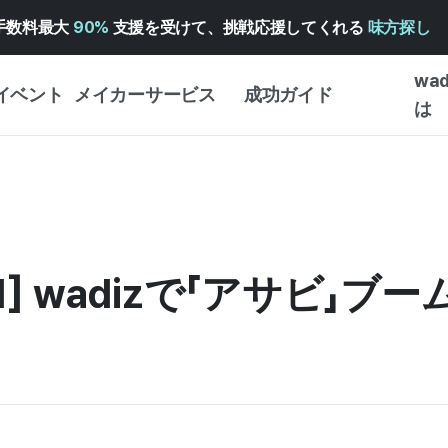
手数料最大
90%
支援を受けて、挑戦応援してくれる
味方探し
wa
イベント
メイカーサービス
成功ガイド
は
メイカー向けサポートサ
クラウドファンディング
はじめ
ービス
成功ガイド
WADIZ 広告センター ↗︎
サービスガイド
タイプ
体験型
ヘルプセンター ↗︎
WADIZ・スクール
#1] wadizで「アサビ
創作型
ー
WADIZアワード ↗︎
成功ストーリー
ビジネ
ンター
FOR GLOBAL MAKER
クラウ
英語ガイド
・イン
中国語ガイド
韓国語ガイド