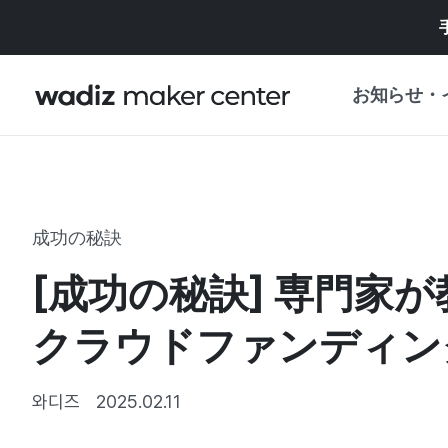
お知らせ・
お知らせ
WADIZ
企画展・特典
成功の秘訣
プレスリリース
マイワディズ
[成功の秘訣] 専門家
企画展カレンダ
重要なお知らせ
セキュリティセ
クラウドファンディン
支援事業
와디즈
2025.02.11