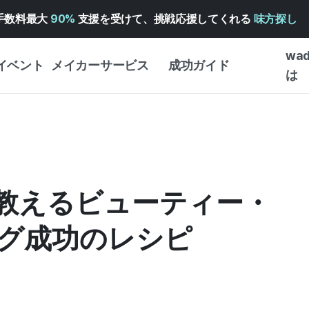
手数料最大
90%
支援を受けて、挑戦応援してくれる
味方探し
wa
イベント
メイカーサービス
成功ガイド
は
メイカー向けサポートサ
クラウドファンディング
はじめ
ービス
成功ガイド
WADIZ 広告センター ↗︎
サービスガイド
タイプ
体験型
ヘルプセンター ↗︎
WADIZ・スクール
が教えるビューティー・
創作型
ー
WADIZアワード ↗︎
成功ストーリー
ビジネ
ンター
FOR GLOBAL MAKER
グ成功のレシピ
クラウ
英語ガイド
・イン
中国語ガイド
韓国語ガイド