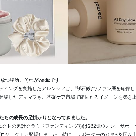
つ場所、それがwadizです。
ファンディングを実施したアレンシアは、「餅石鹸」でファン層を確
年に登場したディマフも、基礎ケア市場で確固たるイメージを築き
ンドたちの成長の足掛かりとなってきました。
ェクトの累計クラウドファンディング額は282億ウォン、サポー
プロジェクトも登場しました。特に、サポーターの75％が3回以