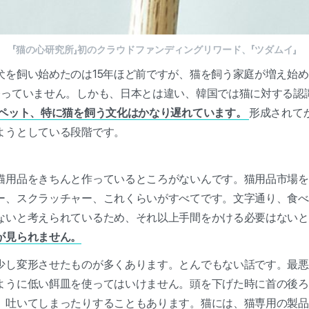
「猫の心研究所」初のクラウドファンディングリワード、「ツダムイ」
を飼い始めたのは15年ほど前ですが、猫を飼う家庭が増え始めた
経っていません。しかも、日本とは違い、韓国では猫に対する認
ペット、特に猫を飼う文化はかなり遅れています。
形成されて
ようとしている段階です。
猫用品をきちんと作っているところがないんです。猫用品市場を
ー、スクラッチャー、これくらいがすべてです。文字通り、食べ
ないと考えられているため、それ以上手間をかける必要はない
が見られません。
少し変形させたものが多くあります。とんでもない話です。最悪
ように低い餌皿を使ってはいけません。頭を下げた時に首の後ろ
、吐いてしまったりすることもあります。猫には、猫専用の製品