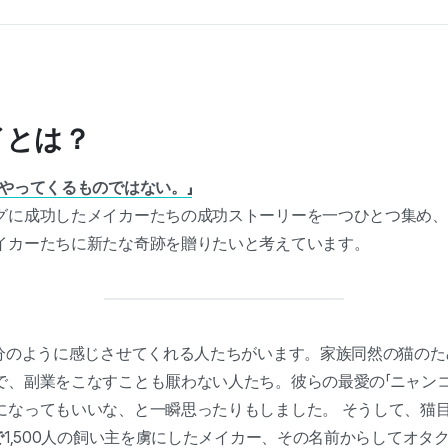
イとは？
やってくるものではない。」
に成功したメイカーたちの成功ストーリーを一つひとつ集め、Wi
イカーたちに新たな奇跡を贈りたいと考えています。
1分のように感じさせてくれる人たちがいます。家族同然の猫の
で、副業をこなすことも厭わない人たち。彼らの最愛の「ニャンコ
になってもいいな、と一瞬思ったりもしました。 そうして、猫
で
1,500人の飼い主を虜にしたメイカー、その名前からしてオタ