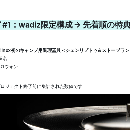
 #1：wadiz限定構成 → 先着順の
linox初のキャンプ用調理器具＜ジェンリプトゥ＆ストーブワン
9名
001ウォン
時時点、プロジェクト終了前に集計された数値です