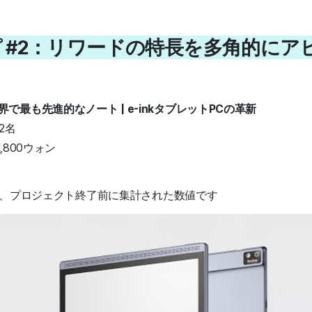
ピ #2：リワードの特長を多角的にア
で最も先進的なノート | e-inkタブレットPCの革新
2名
1,800ウォン
時時点、プロジェクト終了前に集計された数値です