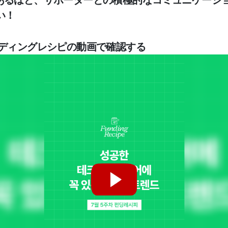
があるほど、サポーターとの積極的なコミュニケーシ
い！
ンディングレシピの動画で確認する