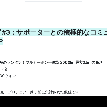
ピ #3：サポーターとの積極的なコ
P
のランタン！フルカーボン一体型 2000lm 最大2.5mの高さ
17名
000ウォン
14時時点、プロジェクト終了前に集計された数値です