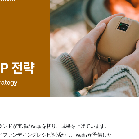
、
ランドが市場の先頭を切り、成果を上げています。
ファンディングレシピを活かし、wadizが準備した