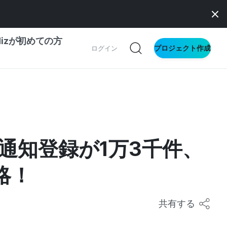
dizが初めての方
プロジェクト作成
ログイン
の一歩ガイド
別ガイド
通知登録が1万3千件、
ス向け
略！
ドファンディング
サイト
共有する