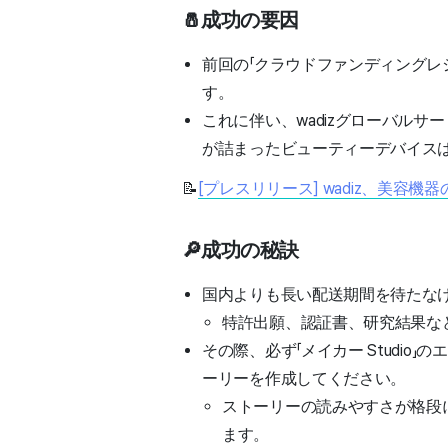
🧂成功の要因
前回の「クラウドファンディングレ
す。
これに伴い、wadizグローバル
が詰まったビューティーデバイス
📝
[プレスリリース] wadiz、美
🔎成功の秘訣
国内よりも長い配送期間を待たな
特許出願、認証書、研究結果な
その際、必ず「メイカー Studi
ーリーを作成してください。
ストーリーの読みやすさが格段
ます。