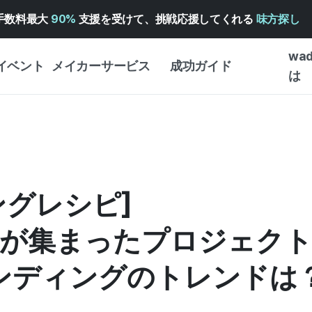
手数料最大
90%
支援を受けて、挑戦応援してくれる
味方探し
wa
イベント
メイカーサービス
成功ガイド
は
メイカー向けサポートサ
クラウドファンディング
はじめ
ービス
成功ガイド
WADIZ 広告センター ↗︎
サービスガイド
タイプ
体験型
ヘルプセンター ↗︎
WADIZ・スクール
ングレシピ]
創作型
ー
WADIZアワード ↗︎
成功ストーリー
ビジネ
ンター
FOR GLOBAL MAKER
者が集まったプロジェク
クラウ
英語ガイド
・イン
ンディングのトレンドは
中国語ガイド
韓国語ガイド