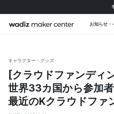
お知らせ・
お知らせ
WADIZ
企画展・特典
キャラクター・グッズ
プレスリリース
マイワディズ
[クラウドファンディ
企画展カレンダ
重要なお知らせ
セキュリティセ
世界33カ国から参加
支援事業
最近のKクラウドファ