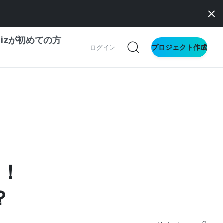
dizが初めての方
プロジェクト作成
ログイン
の一歩ガイド
別ガイド
ス向け
ト！
ドファンディング
サイト
？