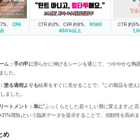
CTR 約5
47%、
CPA
CTR 約3%、CVR 約8%、
ROAS
1,
ン台
450％以上
ーム：手の甲に
滑らかに伸びるシーンを通じて、つややかな陶
ました。
：塗る過程よりも
結果をすぐに見せることで、「この製品を使え
激しました。
リートメント：単に
「ふっくらとした若々しい唇に変えます」と言
+31%増加」という臨床データを提示することで、信頼性を高め
とめ