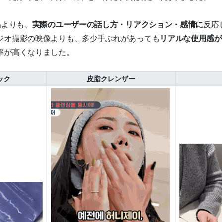
」よりも、
実際のユーザーの話し方・リアクション・感情に
反応
ジオ撮影の映像よりも、多少手ぶれがあっても
リアルな使用感が
率が高くなりました。
ック
皮脂クレンザー