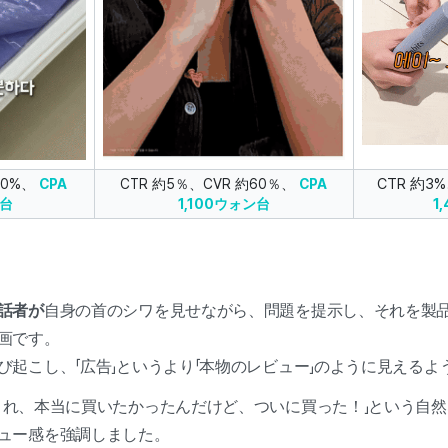
CTR 約3
60%、
CPA
CTR 約5％、CVR 約60％、
CPA
1
ン台
1,100ウォン台
話者が
自身の首のシワを見せながら、問題を提示し、それを製
画です。
び起こし、「広告」というより「本物のレビュー」のように見える
これ、本当に買いたかったんだけど、ついに買った！」という自
ュー感を強調しました。