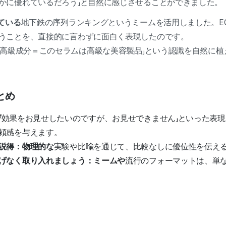
かに優れているだろう」と自然に感じさせることができました。
ている
地下鉄の序列ランキングというミームを活用しました。E
うことを、直接的に言わずに面白く表現したのです。
F＝高級成分＝このセラムは高級な美容製品」という認識を自然に
とめ
「
効果をお見せしたいのですが、お見せできません」といった表
頼感を与えます。
説得：物理的な
実験や比喩を通じて、比較なしに優位性を伝え
げなく取り入れましょう：ミームや
流行のフォーマットは、単