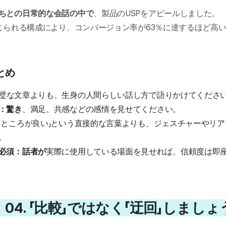
ちとの日常的な会話の中で
、製品のUSPをアピールしました。
感じられる構成により、コンバージョン率が63％に達するほど高
とめ
璧な文章よりも、生身の人間らしい話し方で語りかけてくださ
：驚き
、満足、共感などの感情を見せてください。
うところが良い」という直接的な言葉よりも、ジェスチャーやリ
。
必須：話者が
実際に使用している場面を見せれば、信頼度は即
04. 「比較」ではなく「迂回」しましょ