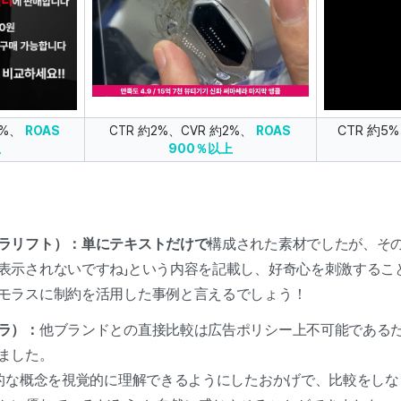
CTR 約5
3%、
ROAS
CTR 約2%、CVR 約2%、
ROAS
上
900％以上
ラリフト）：単にテキストだけで
構成された素材でしたが、その
表示されないですね」という内容を記載し、好奇心を刺激するこ
モラスに制約を活用した事例と言えるでしょう！
ラ）：
他ブランドとの直接比較は広告ポリシー上不可能である
ました。
象的な概念を視覚的に理解できるようにしたおかげで、比較をしな