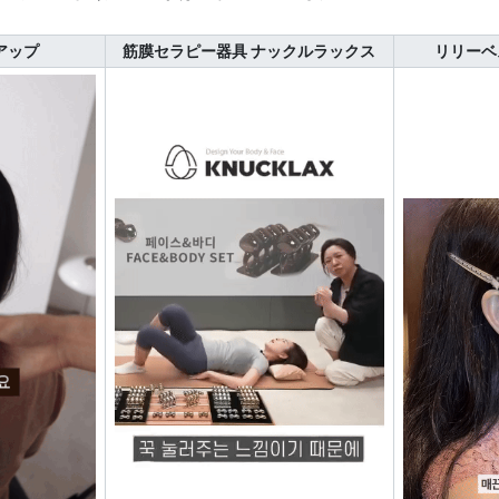
アップ
筋膜セラピー器具 ナックルラックス
リリーベ