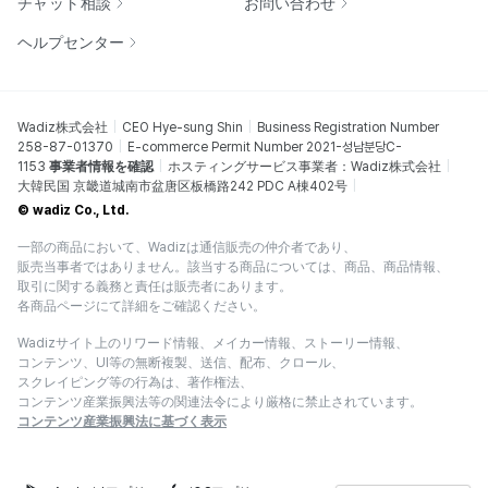
チャット相談
お問い合わせ
ヘルプセンター
Wadiz株式会社
CEO Hye-sung Shin
Business Registration Number
258-87-01370
E-commerce Permit Number 2021-성남분당C-
1153
事業者情報を確認
ホスティングサービス事業者：Wadiz株式会社
大韓民国 京畿道城南市盆唐区板橋路242 PDC A棟402号
© wadiz Co., Ltd.
一部の商品において、Wadizは通信販売の仲介者であり、
販売当事者ではありません。該当する商品については、商品、商品情報、
取引に関する義務と責任は販売者にあります。
各商品ページにて詳細をご確認ください。
Wadizサイト上のリワード情報、メイカー情報、ストーリー情報、
コンテンツ、UI等の無断複製、送信、配布、クロール、
スクレイピング等の行為は、著作権法、
コンテンツ産業振興法等の関連法令により厳格に禁止されています。
コンテンツ産業振興法に基づく表示