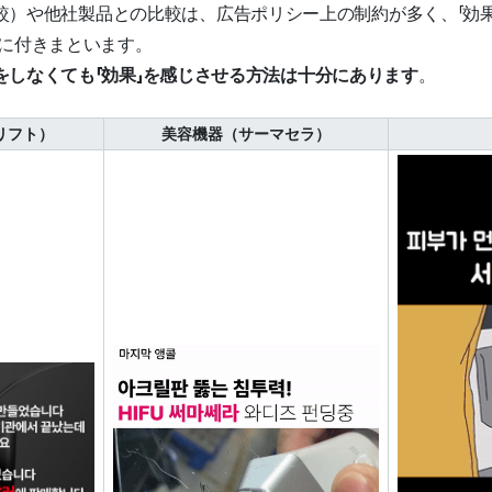
r（前後比較）や他社製品との比較は、広告ポリシー上の制約が多く、「
常に付きまといます。
をしなくても「効果」を感じさせる方法は十分にあります
。
リフト）
美容機器（サーマセラ）