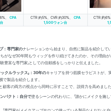
CTR 約6
26%、
CPA
CTR 約5%、CVR 約30%、
CPA
1
ン台
1,500ウォン台
プ：専門家の
ナレーションから始まり、自然に製品を紹介して
たちがなぜ30年間もウィッグを作り続けてきたのか、その理由が
経験豊富な専門家」としての信頼感をしっかりと伝えました。
ックルラックス」：30年の
キャリアを持つ筋膜セラピストが、
横で製品を紹介します。
家と顧客の両方の視点から同時に示すことで、説得力を高めまし
ョンパクト：自分で
塗るシーンの代わりに、「誰かにメイクを施し
、「専門家がメイクアップサロンで使っている製品なんだな」と