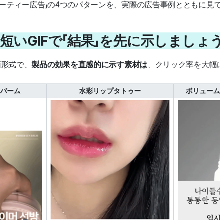
ューティー広告」の4つのパターンを、実際の広告事例とともに見
 01. 短いGIFで「結果」を先に示しましょ
画形式で、
製品の効果を直感的に示す素材は
、クリック率を大幅
バーム
水彩リップタトゥー
ボリューム