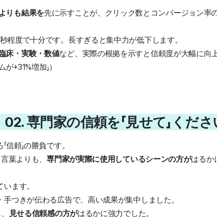
よりも結果を
先に示すことが、クリック数とコンバージョン率
5秒程度で十分です。長すぎると集中力が低下します。
臨床・実験・数値
など、実際の根拠を示すと信頼度が大幅に向上
が+31%増加」）
 02. 専門家の信頼を「見せて」くださ
「信頼」の勝負です。
う言葉よりも、
専門家が実際に使用しているシーンの方が
はるか
ています。
・手つきが伝わる広告で、高い成果が集中しました。
も、
見せる信頼感の方が
はるかに強力でした。