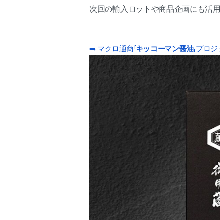
次回の輸入ロットや商品企画にも活
➡️ マクロ通商「
キッコーマン醤油
」プロジ