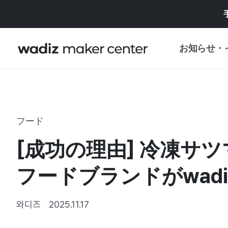
お知らせ・
お知らせ
WADIZ
企画展・特典
フード
プレスリリース
マイワディズ
[成功の理由] 冷凍
企画展カレンダ
重要なお知らせ
セキュリティセ
フードブランドがwad
支援事業
와디즈
2025.11.17