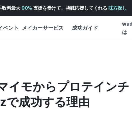
手数料最大
90%
支援を受けて、挑戦応援してくれる
味方探し
wa
イベント
メイカーサービス
成功ガイド
は
メイカー向けサポートサ
クラウドファンディング
はじめ
ービス
成功ガイド
WADIZ 広告センター ↗︎
サービスガイド
タイプ
体験型
ヘルプセンター ↗︎
WADIZ・スクール
サツマイモからプロテイン
創作型
ー
WADIZアワード ↗︎
成功ストーリー
ビジネ
ンター
FOR GLOBAL MAKER
izで成功する理由
クラウ
英語ガイド
・イン
中国語ガイド
韓国語ガイド