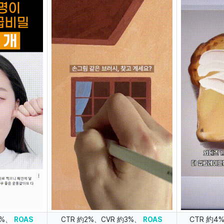
CTR 約4
2%、
ROAS
CTR 約2%、CVR 約3%、
ROAS