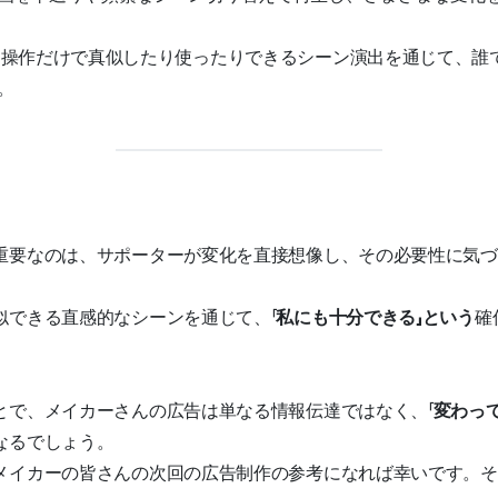
操作だけで真似したり使ったりできるシーン演出を通じて、誰
。
重要なのは、サポーターが変化を直接想像し、その必要性に気づ
似できる直感的なシーンを通じて、「
私にも十分できる」という
確
とで、メイカーさんの広告は単なる情報伝達ではなく、「
変わっ
なるでしょう。
メイカーの皆さんの次回の広告制作の参考になれば幸いです。そ