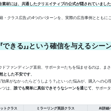
告素材には、共通したクリエイティブの公式が隠されていました
書籍・クラス広告」の4つのパターンを、実際の広告事例とともに
1. 「できる」
」
という確信を与えるシー
ウドファンディング直前、サポーターたちを悩ませるのは、まさ
然とした不安です
。
」「効果がなかったらどうしよう？」といった悩みが、購入への心
ンツは、
誰でも簡単に真似できそうなシーン
を通じて
、サポータ
ットクラス
ミラーリング英語クラス
AI詳