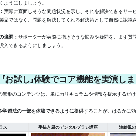
くようにしましょう。
：
実際に直面しそうな問題状況を示し、それを解決できるサー
製品ではなく、問題を解決してくれる解決策として自然に認識
の強調：
サポーターが実際に抱きそうな悩みや疑問を、まず質
没入できるようにしましょう。
t 04. 「お試し」体験でコア機能を実演
の無形のコンテンツは、単にカリキュラムや情報を提示するだけ
や学習法の一部を体験できるように提供
することが、はるかに効
ラス
手描き風のデジタルブラシ講座
油絵風の