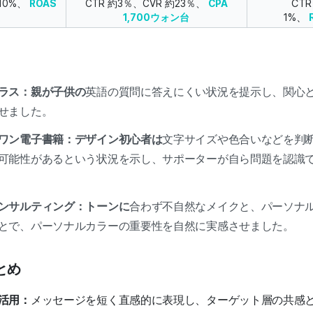
CTR
約10%、
ROAS
CTR 約3％、CVR 約23％、
CPA
1%、
1,700ウォン台
ラス：親が子供の
英語の質問に答えにくい状況を提示し、関心
せました。
ワン電子書籍：デザイン初心者は
文字サイズや色合いなどを判
可能性があるという状況を示し、サポーターが自ら問題を認識
ンサルティング：トーンに
合わず不自然なメイクと、パーソナ
とで、パーソナルカラーの重要性を自然に実感させました。
とめ
活用：
メッセージを短く直感的に表現し、ターゲット層の共感