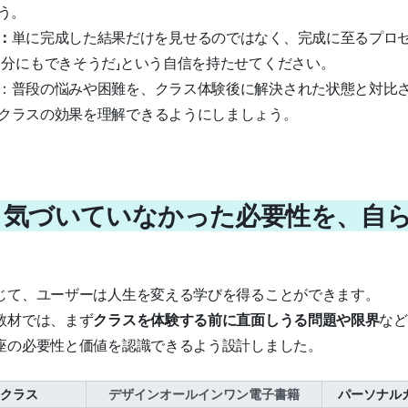
ょう。
：
単に完成した結果だけを見せるのではなく、完成に至るプロ
自分にもできそうだ」という自信を持たせてください。
：普段の悩みや困難を、クラス体験後に解決された状態と対比
クラスの効果を理解できるようにしましょう。
t 03. 気づいていなかった必要性を、
じて、ユーザーは人生を変える学びを得ることができます。
教材では、まず
クラスを体験する前に直面しうる問題や限界
など
座の必要性と価値を認識できるよう設計しました。
クラス
デザインオールインワン電子書籍
パーソナル