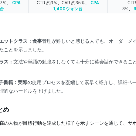
27％、
CPA
CTR 約3％、CVR 約35％、
CPA
CT
ン台
1,400ウォン台
3%、
R
エットクラス：食事
管理が難しいと感じる人でも、オーダーメ
たことを示しました。
ラス：
文法や単語の勉強をしなくても十分に英会話ができるこ
電子書籍：実際の
使用プロセスを凝縮して素早く紹介し、詳細ペ
理的なハードルを下げました。
とめ
在
の人物が目標行動を達成した様子を示すシーンを通じて、サ