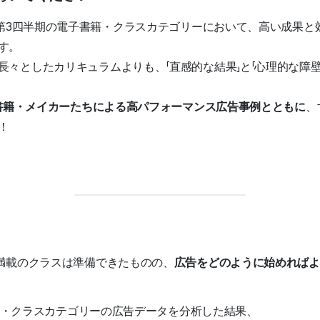
期～第3四半期の電子書籍・クラスカテゴリーにおいて、高い成果
す。
長々としたカリキュラムよりも、「直感的な結果」と「心理的な障
書籍・メイカーたちによる高パフォーマンス広告事例とともに
、
！
満載のクラスは準備できたものの、
広告をどのように始めればよ
書籍・クラスカテゴリーの広告データを分析した結果、