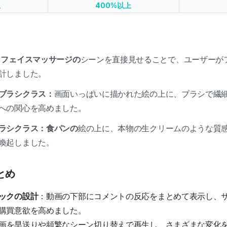
上
400%以上
：フェイスマッサージの
シーンを直接見せることで、ユーザーが
計しました。
ブラシクラス：
画面いっぱいに描かれた絵の上に、ブラシで繊
への関心を高めました。
ラシクラス：食パンの
絵の上に、本物の生クリームのような質
喚起しました。
とめ
ックの設計
：動画の下部にコメントの反応をまとめて表示し、
購買意欲を高めました。
画を早送りや頻繁なシーン切り替えで再生し、さまざまな変化