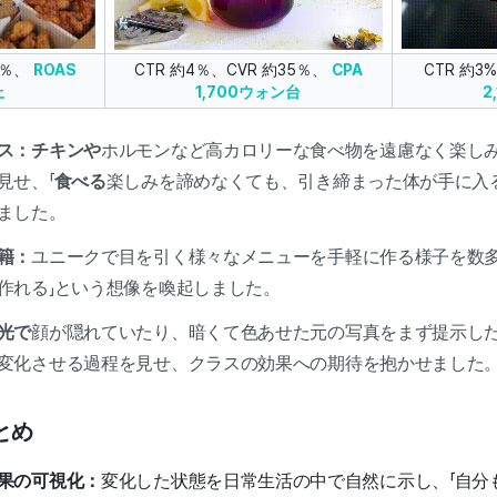
2％、
ROAS
CTR 約4％、CVR 約35％、
CPA
CTR 約3
上
1,700ウォン台
2
ス：チキンや
ホルモンなど高カロリーな食べ物を遠慮なく楽し
見せ、「
食べる
楽しみを諦めなくても、引き締まった体が手に入
しました。
籍：
ユニークで目を引く様々なメニューを手軽に作る様子を数多
作れる」という想像を喚起しました。
光で
顔が隠れていたり、暗くて色あせた元の写真をまず提示し
変化させる過程を見せ、クラスの効果への期待を抱かせました
とめ
果の可視化：
変化した状態を日常生活の中で自然に示し、「自分