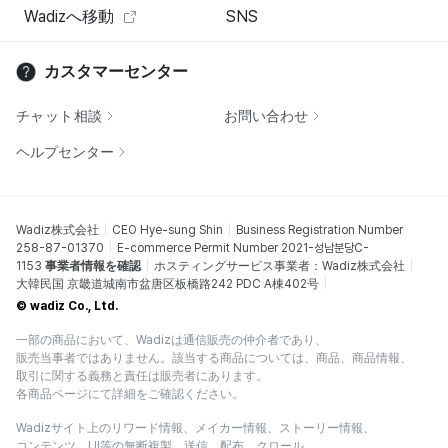
Wadizへ移動
SNS
カスタマーセンター
チャット相談
お問い合わせ
ヘルプセンター
Wadiz株式会社
CEO Hye-sung Shin
Business Registration Number
258-87-01370
E-commerce Permit Number 2021-성남분당C-
1153
事業者情報を確認
ホスティングサービス事業者：Wadiz株式会社
大韓民国 京畿道城南市盆唐区板橋路242 PDC A棟402号
© wadiz Co., Ltd.
一部の商品において、Wadizは通信販売の仲介者であり、
販売当事者ではありません。該当する商品については、商品、商品情報、
取引に関する義務と責任は販売者にあります。
各商品ページにて詳細をご確認ください。
Wadizサイト上のリワード情報、メイカー情報、ストーリー情報、
コンテンツ、UI等の無断複製、送信、配布、クロール、