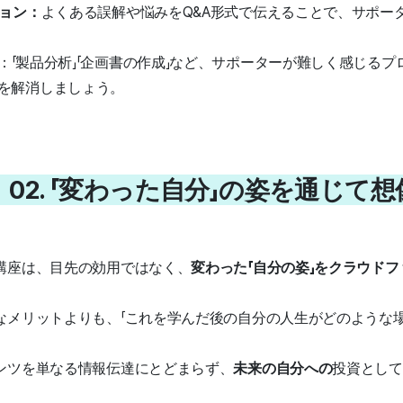
ション：
よくある誤解や悩みをQ&A形式で伝えることで、サポー
：「製品分析」「企画書の作成」など、サポーターが難しく感じる
を解消しましょう。
 02. 「変わった自分」の姿を通じて
講座は、目先の効用ではなく、
変わった「自分の姿」をクラウド
なメリットよりも、
「
これを学んだ後の自分の人生がどのような
ンツを単なる情報伝達にとどまらず、
未来の自分への
投資として