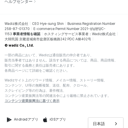
ヘルプセンター
Wadiz株式会社
CEO Hye-sung Shin
Business Registration Number
258-87-01370
E-commerce Permit Number 2021-성남분당C-
1153
事業者情報を確認
ホスティングサービス事業者：Wadiz株式会社
大韓民国 京畿道城南市盆唐区板橋路242 PDC A棟402号
© wadiz Co., Ltd.
一部の商品において、Wadizは通信販売の仲介者であり、
販売当事者ではありません。該当する商品については、商品、商品情報、
取引に関する義務と責任は販売者にあります。
各商品ページにて詳細をご確認ください。
Wadizサイト上のリワード情報、メイカー情報、ストーリー情報、
コンテンツ、UI等の無断複製、送信、配布、クロール、
スクレイピング等の行為は、著作権法、
コンテンツ産業振興法等の関連法令により厳格に禁止されています。
コンテンツ産業振興法に基づく表示
Androidアプリ
iOSアプリ
日本語