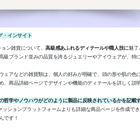
グ・インサイト
ッション雑貨について、
高級感あふれるディテールや職人技に
魅了
高級ブランド並みの品質を誇るジュエリーやアイウェアが、特
ウェアなどの雑貨類は、個人の好みが明確で、頭の形や肌の色
め、商品詳細ページでデザインや機能のディテールを詳しく説
の哲学やノウハウがどのように製品に反映されているかを記載
のファッションプラットフォームよりも詳細な商品ページを作成で
んです！