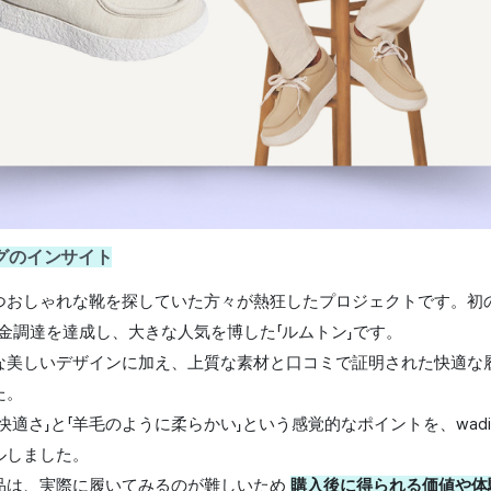
グのインサイト
つおしゃれな靴を探していた方々が熱狂したプロジェクトです。初
金調達を達成し、大きな人気を博した「ルムトン」です。 
美しいデザインに加え、上質な素材と口コミで証明された快適な履き
。 
快適さ」と「羊毛のように柔らかい」という感覚的なポイントを、wad
しました。 
品は、実際に履いてみるのが難しいため 
購入後に得られる価値や体