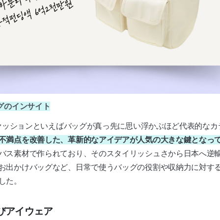
グのインサイト
、ファッションといえばバッグが真っ先に思い浮かぶほど代表的な
不満点を改善した、革新的なアイデアが人気の大きな鍵となっ
バス素材で作られており、そのスタイリッシュさから日本へ逆
お出かけバッグなど、日常で使うバッグの役割や収納力に対す
した。
よびアイウェア