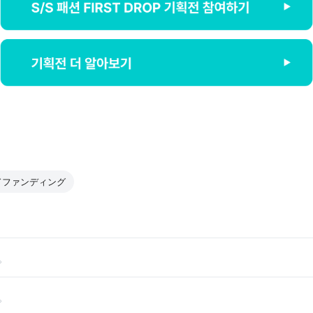
ドファンディング
。
。