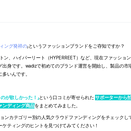
ィング発祥の
」というファッションブランドをご存知ですか？
ルムトン、ハイパーリート（HYPERREET）など、現在ファッシ
出身です。wadizで初めてのブランド運営を開始し、製品の市
に多いんです。
うのが欲しかった！」
という口コミが寄せられた
サポーターから
ァンディング商品
をまとめてみました。
ッションカテゴリー別の人気クラウドファンディングをチェックして
ーケティングのヒントを見つけてみてください！