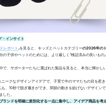
グ・インサイト
ンドレポート
」を見ると、キッズとペットカテゴリー
の2026年のト
分の子供やペットのためには、より厳しく「検証済みの良いもの
中で、サポーターたちに選ばれた製品を見ると、本当に輝かし
はユニークなデザインアイデアで、子育て中のママたちの目を惹き
ズ」も、10秒で脱ぎ履きができ、関節の動きを妨げないデザイン
ました。
ブランドを明確に差別化する一点に集中し、アイデア商品を考