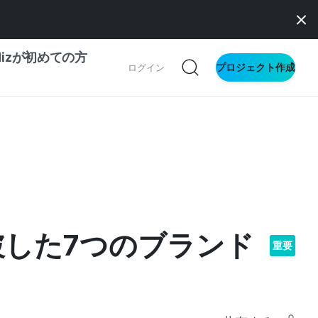
dizが初めての方
プロジェクト作成
ログイン
の一歩ガイド
別ガイド
ス向け
破した7つのブランド
ドファンディング
重要
サイト