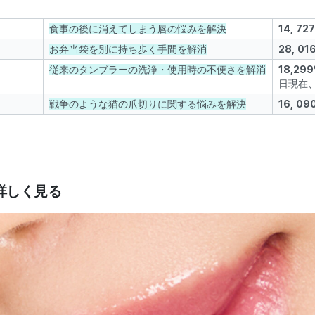
食事の後に消えてしまう唇の悩みを解決
1
4,
72
お弁当袋を別に持ち歩く手間を解消
28,
01
従来のタンブラーの洗浄・使用時の不便さを解消
18,29
日現在
）
戦争のような猫の爪切りに関する悩みを解決
16,
09
詳しく見る