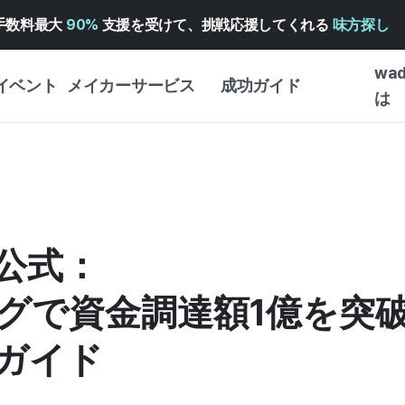
手数料最大
90%
支援を受けて、挑戦応援してくれる
味方探し
wa
イベント
メイカーサービス
成功ガイド
は
メイカー向けサポートサ
クラウドファンディング
はじめ
ービス
成功ガイド
WADIZ 広告センター ↗︎
サービスガイド
タイプ
体験型
ヘルプセンター ↗︎
WADIZ・スクール
公式：
創作型
ー
WADIZアワード ↗︎
成功ストーリー
ビジネ
ンター
FOR GLOBAL MAKER
グで資金調達額1億を突
クラウ
英語ガイド
・イン
ガイド
中国語ガイド
韓国語ガイド