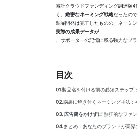
累計クラウドファンディング調達額4億
く、
緻密なネーミング戦略
だったの
製品開発は完了したものの、ネーミ
実際の成果データが
、サポーターの記憶に残る強力なブ
目次
01.
製品名を付ける前の必須ステップ：
02.
脳裏に焼き付くネーミング手法：
03. 広告費をかけずに
「熱狂的なファ
04.
まとめ：あなたのブランドが業界の