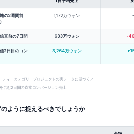
1日平均売上
施の2週間前
1,172万ウォン
）
信直前の7日間
633万ウォン
-4
信2日目のコン
3,264万ウォン
+1
izビューティーカテゴリープロジェクトの実データに基づく／
を含む2日間の直接コンバージョン売上
どのように捉えるべきでしょうか
金額