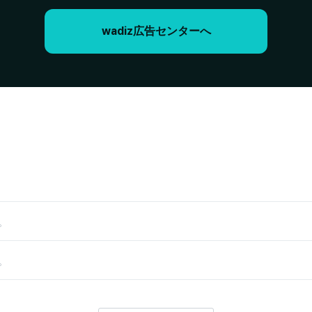
wadiz広告センターへ
。
。