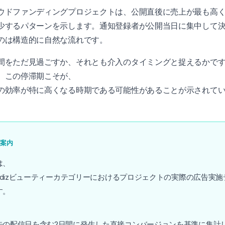
ウドファンディングプロジェクトは、公開直後に売上が最も高
少するパターンを示します。通知登録者が公開当日に集中して
のは構造的に自然な流れです。
間をただ見過ごすか、それとも介入のタイミングと捉えるかで
、この停滞期こそが、
の効率が特に高くなる時期である可能性があることが示されて
案内
は、
wadizビューティーカテゴリーにおけるプロジェクトの実際の広告実
す。
、
告の配信日を含む2日間に発生した直接コンバージョンを基準に集計