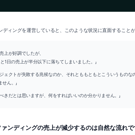
ンディングを運営していると、このような状況に直面すること
は売上が好調でしたが、
ると1日の売上が半分以下に落ちてしまいました。」
ロジェクトが失敗する兆候なのか、それとももともとこういうものな
ません。」
すべきだとは思いますが、何をすればいいのか分かりません。」
ファンディングの売上が減少するのは自然な流れで