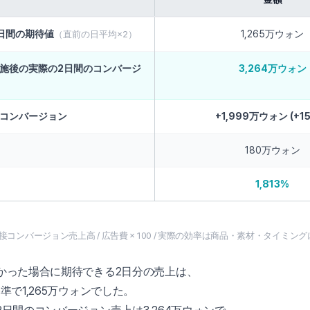
日間の期待値
1,265万ウォン
（直前の日平均×2）
施後の実際の2日間のコンバージ
3,264万ウォン
コンバージョン
+1,999万ウォン (+1
180万ウォン
1,813%
間の直接コンバージョン売上高 / 広告費 × 100 / 実際の効率は商品・素材・タイミ
かった場合に期待できる2日分の売上は、
準で1,265万ウォンでした。