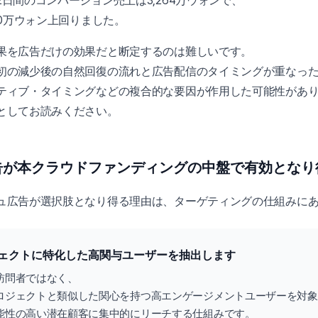
日間のコンバージョン売上は3,264万ウォンで、
00万ウォン上回りました。
果を広告だけの効果だと断定するのは難しいです。
初の減少後の自然回復の流れと広告配信のタイミングが重なっ
ティブ・タイミングなどの複合的な要因が作用した可能性があ
としてお読みください。
告が本クラウドファンディングの中盤で有効となり
ュ広告が選択肢となり得る理由は、ターゲティングの仕組みに
ェクトに特化した高関与ユーザーを抽出します
訪問者ではなく、
ロジェクトと類似した関心を持つ高エンゲージメントユーザーを対象
能性の高い潜在顧客に集中的にリーチする仕組みです。