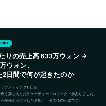
SIGHT
たりの売上高 633万ウォン →
64万ウォン、
た2日間で何が起きたのか
ファンディング11日目、
分近く落ち込んだビューティープロジェクトがありました。
カーが停滞期に下した選択と、その後の記録です。