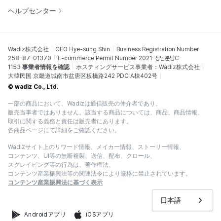
ヘルプセンター
Wadiz株式会社
CEO Hye-sung Shin
Business Registration Number
258-87-01370
E-commerce Permit Number 2021-성남분당C-
1153
事業者情報を確認
ホスティングサービス事業者：Wadiz株式会社
大韓民国 京畿道城南市盆唐区板橋路242 PDC A棟402号
© wadiz Co., Ltd.
一部の商品において、Wadizは通信販売の仲介者であり、
販売当事者ではありません。該当する商品については、商品、商品情報、
取引に関する義務と責任は販売者にあります。
各商品ページにて詳細をご確認ください。
Wadizサイト上のリワード情報、メイカー情報、ストーリー情報、
コンテンツ、UI等の無断複製、送信、配布、クロール、
スクレイピング等の行為は、著作権法、
コンテンツ産業振興法等の関連法令により厳格に禁止されています。
コンテンツ産業振興法に基づく表示
日本語
Androidアプリ
iOSアプリ