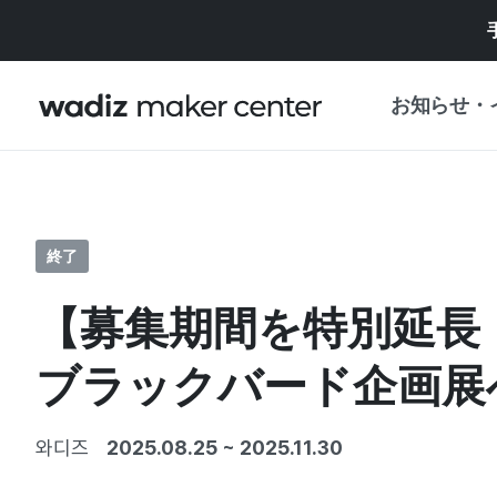
お知らせ・
お知らせ
WADIZ
企画展・特典
終了
プレスリリース
マイワディズ
【募集期間を特別延長
企画展カレンダ
重要なお知らせ
セキュリティセ
ブラックバード企画展
支援事業
와디즈
2025.08.25
~
2025.11.30