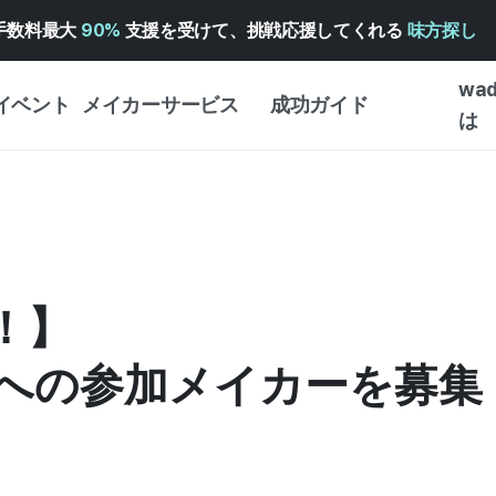
手数料最大
90%
支援を受けて、挑戦応援してくれる
味方探し
wa
イベント
メイカーサービス
成功ガイド
は
メイカー向けサポートサ
クラウドファンディング
はじめ
ービス
成功ガイド
WADIZ 広告センター ↗︎
サービスガイド
タイプ
体験型
ヘルプセンター ↗︎
WADIZ・スクール
創作型
！】
ー
WADIZアワード ↗︎
成功ストーリー
ビジネ
ンター
FOR GLOBAL MAKER
への参加メイカーを募集
クラウ
英語ガイド
・イン
中国語ガイド
韓国語ガイド