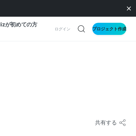
dizが初めての方
プロジェクト作成
ログイン
の一歩ガイド
別ガイド
ス向け
ドファンディング
サイト
共有する