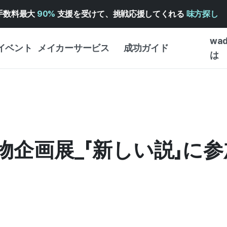
手数料最大
90%
支援を受けて、挑戦応援してくれる
味方探し
wa
イベント
メイカーサービス
成功ガイド
は
メイカー向けサポートサ
クラウドファンディング
はじめ
ービス
成功ガイド
WADIZ 広告センター ↗︎
サービスガイド
タイプ
体験型
ヘルプセンター ↗︎
WADIZ・スクール
創作型
り物企画展_「新しい説」
ー
WADIZアワード ↗︎
成功ストーリー
ビジネ
ンター
FOR GLOBAL MAKER
クラウ
英語ガイド
・イン
中国語ガイド
韓国語ガイド