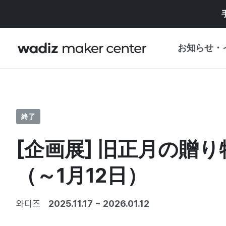
お知らせ・
お知らせ
WADIZ
企画展・特典
終了
プレスリリース
マイワディズ
[企画展] 旧正月の贈
企画展カレンダ
重要なお知らせ
セキュリティセ
（～1月12日）
支援事業
와디즈
2025.11.17
~
2026.01.12