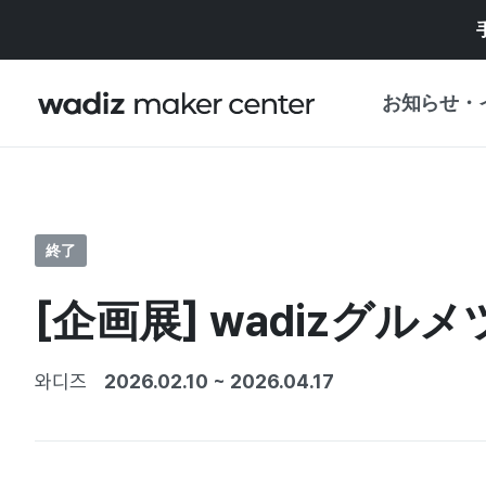
お知らせ・
お知らせ
WADIZ
企画展・特典
終了
プレスリリース
マイワディズ
[企画展] wadizグ
企画展カレンダ
重要なお知らせ
セキュリティセ
와디즈
2026.02.10
~
2026.04.17
支援事業