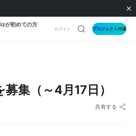
dizが初めての方
プロジェクト作成
ログイン
の一歩ガイド
別ガイド
を募集（～4月17日）
ス向け
ドファンディング
共有する
サイト