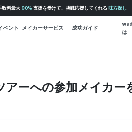
手数料最大
90%
支援を受けて、挑戦応援してくれる
味方探し
wa
イベント
メイカーサービス
成功ガイド
は
メイカー向けサポートサ
クラウドファンディング
はじめ
ービス
成功ガイド
WADIZ 広告センター ↗︎
サービスガイド
タイプ
体験型
ヘルプセンター ↗︎
WADIZ・スクール
創作型
ルメツアーへの参加メイカー
ー
WADIZアワード ↗︎
成功ストーリー
ビジネ
ンター
FOR GLOBAL MAKER
クラウ
英語ガイド
・イン
中国語ガイド
韓国語ガイド