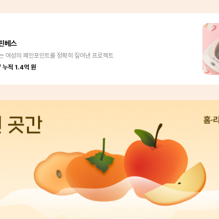
핀베스
는 여성의 페인포인트를 정확히 짚어낸 프로젝트
 누적 1.4억 원