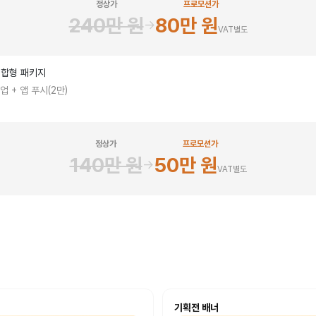
정상가
프로모션가
240만 원
80만 원
→
VAT별도
결합형 패키지
업 + 앱 푸시(2만)
정상가
프로모션가
140만 원
50만 원
→
VAT별도
기획전 배너