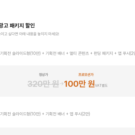
광고 패키지 할인
이고 싶다면 아래 내용을 놓치지 마세요!
지
 기획전 슬라이드형(10만) + 기획전 배너 + 멀티 콘텐츠 + 펀딩 패키지 + 앱 푸시(2
정상가
프로모션가
320만 원
100만 원
→
VAT별도
지
 기획전 슬라이드형(10만) + 기획전 배너 + 앱 푸시(2만)