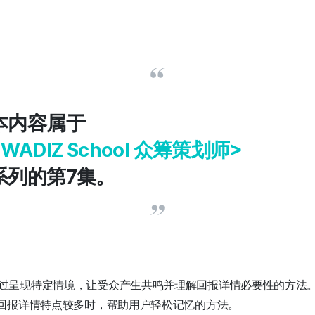
本内容属于
<WADIZ School 众筹策划师>
系列的第7集。
过呈现特定情境，让受众产生共鸣并理解回报详情必要性的方法
在回报详情特点较多时，帮助用户轻松记忆的方法。