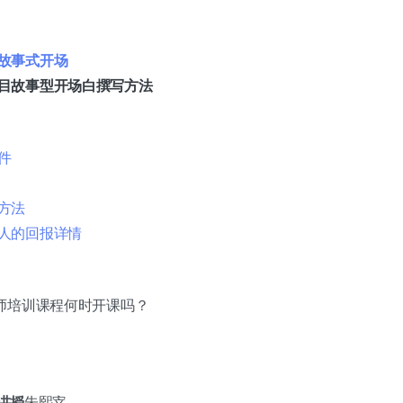
故事式开场
目故事型开场白撰写方法
件
方法
人的回报详情
师培训课程何时开课吗？
讲授
朱熙宰