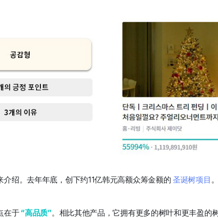
来介绍。去年年底，创下约11亿韩元高额众筹金额的
圣诞树项目
。
点在于
“高品质”
。相比其他产品，它拥有更多的树叶和更丰盈的