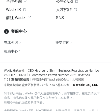
合作咨询
公告/活动
Wadiz IR
人才招聘
前往 Wadiz
SNS
客服中心
在线咨询
提交咨询
帮助中心
Wadiz株式会社
CEO Hye-sung Shin
Business Registration Number
258-87-01370
E-commerce Permit Number 2021-성남분당C-
1153
查看商家信息
托管服务商: Wadiz株式会社
大韓民国
京畿道城南市盆唐区板桥路242号 PDC A栋402室
© wadiz Co., Ltd.
对于部分商品，Wadiz 仅作为通信销售中介，而非销售方。在此类情况下，
商品、商品信息及交易的相关义务与责任由卖家承担，
请在各商品页面查看具体内容。
未经授权对 Wadiz 网站上的回报信息、创作者信息、故事信息、内容、UI