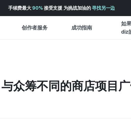
手续费最大
90%
接受支援 为挑战加油的
寻找另一边
如果
创作者服务
成功指南
di
创作者支持服务
众筹成功指南
入门指
WADIZ 广告中心 ↗︎
服务指南
各类指
体验型
帮助中心 ↗︎
WADIZ SCHOOL
3] 与众筹不同的商店项目
创作型
WADIZ 奖励 ↗︎
成功项目故事
商务型
面向全球创客
众筹洞
英语指南
中文指南
韩语指南