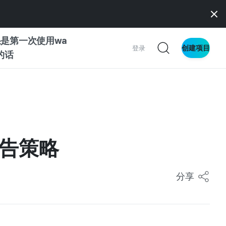
是第一次使用wa
创建项目
登录
z的话
南
南
广告策略
察
分享