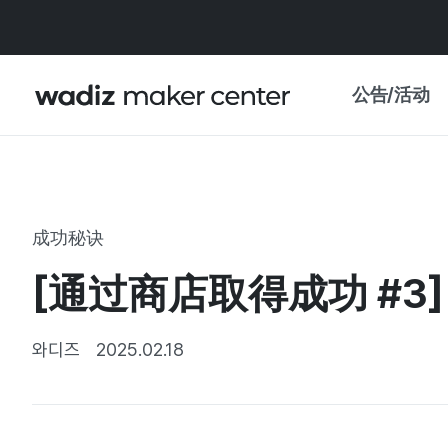
公告/活动
公告
WADIZ
主题展·优惠
成功秘诀
新闻稿
我的 WADIZ
[通过商店取得成功 #
特展日历
重要更新
信任中心
와디즈
2025.02.18
资助项目