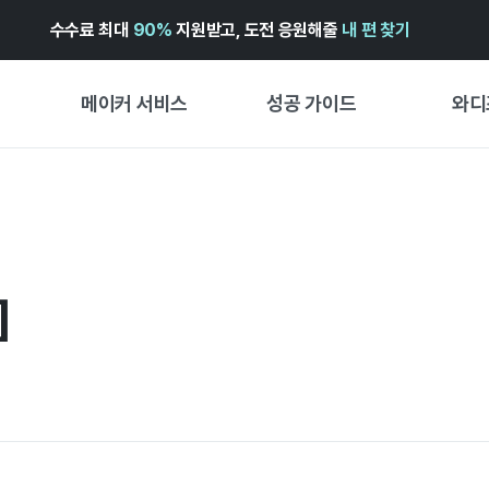
수수료 최대
90%
지원받고, 도전 응원해줄
내 편 찾기
메이커 서비스
성공 가이드
와디
메이커 지원 서비스
펀딩 성공 가이드
첫 시작
와디즈 광고센터 ↗︎
서비스 가이드
유형별 
경험형
도움말센터 ↗︎
와디즈 스쿨
]
창작형
와디즈 어워즈 ↗︎
성공 스토리
비즈니스
FOR GLOBAL MAKER
펀딩 인
ENGLISH GUIDE
中文指南
한국어 가이드