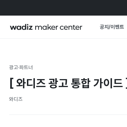
공지/이벤트
공지사항
와디즈
기획전·혜택
광고·파트너
보도자료
마이 와디즈
[ 와디즈 광고 통합 가이드 
기획전 캘린더
중요 업데이트
신뢰센터
와디즈
지원사업