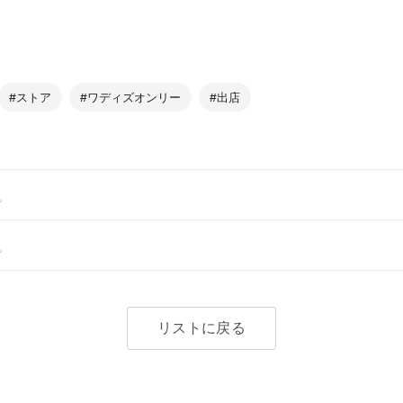
#ストア
#ワディズオンリー
#出店
。
。
リストに戻る