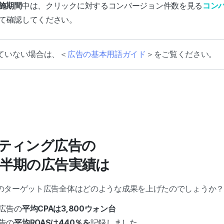
施期間
中は、クリックに対するコンバージョン件数を見る
コン
て確認してください。
ていない場合は、＜
広告の基本用語ガイド
＞をご覧ください。
ーゲティング広告の
3四半期の広告実績は
izのターゲット広告全体はどのような成果を上げたのでしょうか？
広告の
平均CPAは3,800ウォン台
告の
平均ROASは440％を
記録しました。