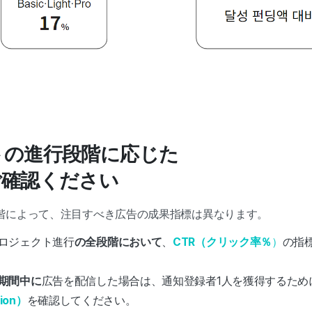
トの進行段階に応じた
ご確認ください
階によって、注目すべき広告の成果指標は異なります。
ロジェクト進行
の全段階において
、
CTR（クリック率％
）
の指
期間中に
広告を配信した場合は、通知登録者1人を獲得するため
tion）
を確認してください。