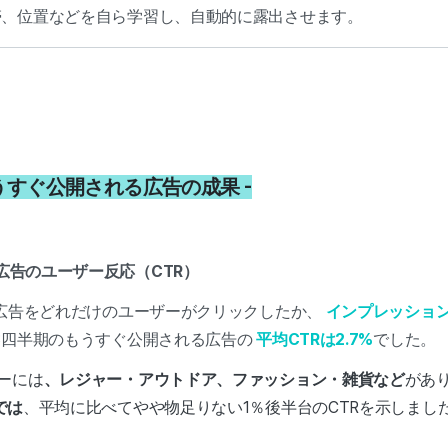
帯、位置などを自ら学習し、自動的に露出させます。
もうすぐ公開される広告の成果 -
る広告のユーザー反応（CTR）
の広告をどれだけのユーザーがクリックしたか、
インプレッショ
3四半期のもうすぐ公開される広告の
平均CTRは2.7%
でした。
リーには
、レジャー・アウトドア、ファッション・雑貨など
があ
では
、平均に比べてやや物足りない1％後半台のCTRを示しまし