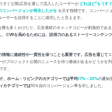
もうすぐ公開」広告を通じて流入したユーザーが
どれほど「もうす
のコンバージョンが発生したかを
を示す指標です。コンバージ
ユーザーを説得することに成功したと言えます。
広告費を多くかけたり、広告素材のキャッチコピーが刺激的であ
ん。
CVRを高めるためには、説得力のあるストーリーコンテン
の情報に連続性や一貫性を保つことも重要です。広告を通じて
ス
ーのプロジェクト公開のニュースを待つ価値があるかどうかを判
です。
ド、ホーム・リビングのカテゴリーでは平均
17%～22%
の通知
ィカテゴリーでは
10％台のコンバージョン率を示しました。