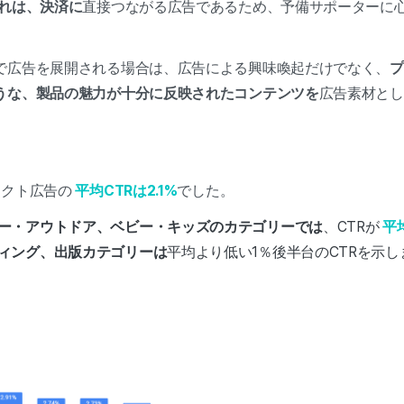
これは、決済に
直接つながる広告であるため、予備サポーターに
で広告を展開される場合は、広告による興味喚起だけでなく、
プ
うな、製品の魅力が十分に反映されたコンテンツを
広告素材とし
ェクト広告の
平均CTRは2.1%
でした。
ー・アウトドア、ベビー・キッズのカテゴリーでは
、CTRが
平
ィング、出版カテゴリーは
平均より低い1％後半台のCTRを示し