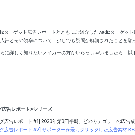
adizターゲット広告レポートとともにご紹介したwadizターゲ
ット広告とその効率について、少しでも疑問が解消されたことを願
てさらに詳しく知りたいメイカーの方がいらっしゃいましたら、以
！
ング広告レポート>シリーズ
ィング広告レポート #1] 2023年第3四半期、どのカテゴリーの広
ィング広告レポート #2] サポーターが最もクリックした広告素材 BE