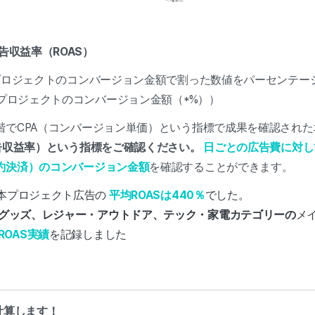
告収益率（ROAS）
をプロジェクトのコンバージョン金額で割った数値をパーセンテー
÷プロジェクトのコンバージョン金額（*%））
階でCPA（コンバージョン単価）という指標で成果を確認された
広告収益率）という指標をご確認ください。
日ごとの広告費に対し
約決済）のコンバージョン金額
を確認することができます。
の本プロジェクト広告の
平均ROASは440％
でした。
グッズ、レジャー・アウトドア、テック・家電カテゴリーの
メ
OAS実績
を記録しました
計算します！