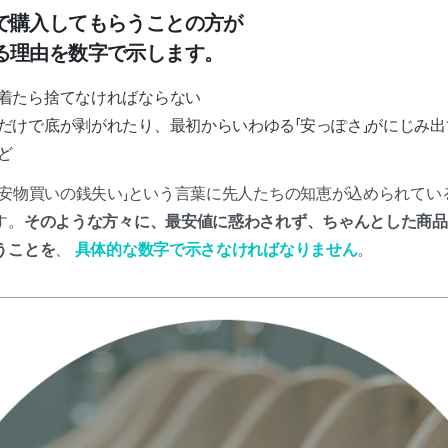
で購入してもらうことの方が
る理由を数字で示します。
着たら捨てなければならない
だけで底が剥がれたり、最初からいわゆる「安っぽさ」がにじみ
ど
「安物買いの銭失い」という言葉に先人たちの知恵が込められてい
す。
そのような方々に、最安値に惑わされず、ちゃんとした商品
うことを
、
具体的な数字で示さなければなりません
。