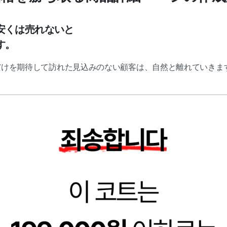
安くは売れないと
す。
」だけを期待して訪れた見込みのない顧客は、自然と離れていきま