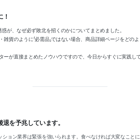
に！
の誘惑が、なぜ必ず敗北を招くのかについてまとめました。
・雑貨のように「必需品」ではない場合、商品詳細ページをどの
ターが直接まとめたノウハウですので、今日からすぐに実践し
後退を予兆しています。
ッション業界は緊張を強いられます。食べなければ大変なことに