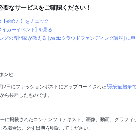
必要なサービスをご確認ください！
トの【始め方】をチェック
メイカーイベント] を見る
グの専門家が教える [wadizクラウドファンディング講座] に
ホンヒ
10月2日にファッションポストにアップロードされた
『最安値競争
から抜粋したものです。
ーセンターに掲載されたコンテンツ（テキスト、画像、動画、グラフ
れる場合は、必ず出典を明記してください。