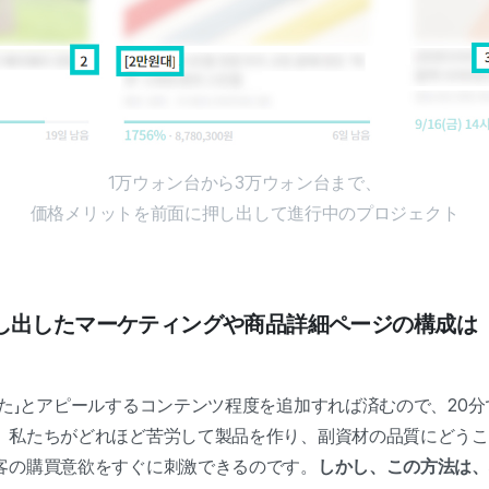
1万ウォン台から3万ウォン台まで、
価格メリットを前面に押し出して進行中のプロジェクト
し出したマーケティングや商品詳細ページの構成は
。
げた」とアピールするコンテンツ程度を追加すれば済むので、20
。私たちがどれほど苦労して製品を作り、副資材の品質にどうこ
客の購買意欲をすぐに刺激できるのです。
しかし、この方法は、