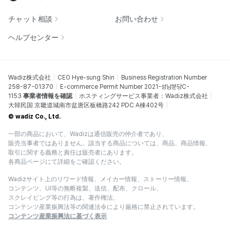
チャット相談
お問い合わせ
ヘルプセンター
Wadiz株式会社
CEO Hye-sung Shin
Business Registration Number
258-87-01370
E-commerce Permit Number 2021-성남분당C-
1153
事業者情報を確認
ホスティングサービス事業者：Wadiz株式会社
大韓民国 京畿道城南市盆唐区板橋路242 PDC A棟402号
© wadiz Co., Ltd.
一部の商品において、Wadizは通信販売の仲介者であり、
販売当事者ではありません。該当する商品については、商品、商品情報、
取引に関する義務と責任は販売者にあります。
各商品ページにて詳細をご確認ください。
Wadizサイト上のリワード情報、メイカー情報、ストーリー情報、
コンテンツ、UI等の無断複製、送信、配布、クロール、
スクレイピング等の行為は、著作権法、
コンテンツ産業振興法等の関連法令により厳格に禁止されています。
コンテンツ産業振興法に基づく表示