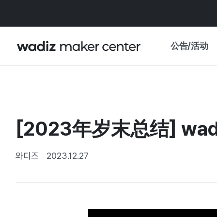
公告/活动
公告
WADIZ
主题展·优惠
[2023年岁末总结] w
新闻稿
我的 WADIZ
特展日历
와디즈
2023.12.27
重要更新
信任中心
资助项目