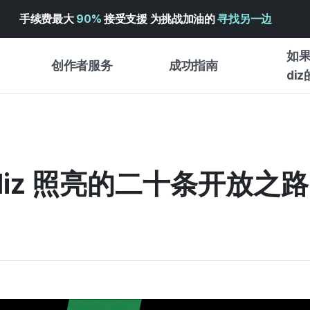
手续费最大
90%
接受支援 为挑战加油的
寻找另一边
如果
创作者服务
成功指南
di
创作者支持服务
众筹成功指南
入门指
WADIZ 广告中心 ↗︎
服务指南
各类指
体验型
adiz 照亮的二十条开放之路
帮助中心 ↗︎
WADIZ SCHOOL
创作型
WADIZ 奖励 ↗︎
成功项目故事
商务型
面向全球创客
众筹洞
英语指南
中文指南
韩语指南