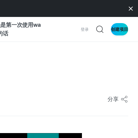
是第一次使用wa
创建项目
登录
z的话
南
南
分享
察