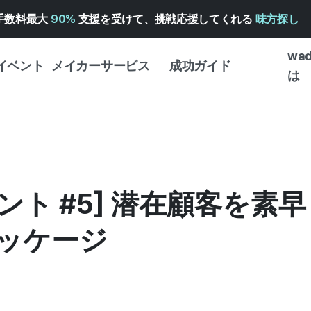
手数料最大
90%
支援を受けて、挑戦応援してくれる
味方探し
wa
イベント
メイカーサービス
成功ガイド
は
メイカー向けサポートサ
クラウドファンディング
はじめ
ービス
成功ガイド
WADIZ 広告センター ↗︎
サービスガイド
タイプ
体験型
ヘルプセンター ↗︎
WADIZ・スクール
イント #5] 潜在顧客を
創作型
ー
WADIZアワード ↗︎
成功ストーリー
ビジネ
ンター
FOR GLOBAL MAKER
ッケージ
クラウ
英語ガイド
・イン
中国語ガイド
韓国語ガイド