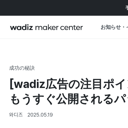
お知らせ・
お知らせ
WADIZ
企画展・特典
成功の秘訣
プレスリリース
マイワディズ
[wadiz広告の注目ポ
企画展カレンダ
重要なお知らせ
セキュリティセ
もうすぐ公開されるパ
支援事業
와디즈
2025.05.19