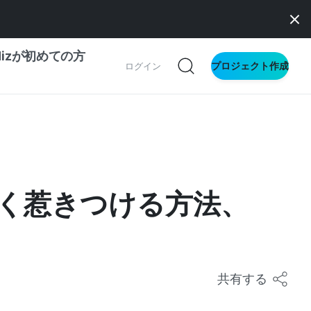
dizが初めての方
プロジェクト作成
ログイン
の一歩ガイド
別ガイド
素早く惹きつける方法、
ス向け
ドファンディング
サイト
共有する