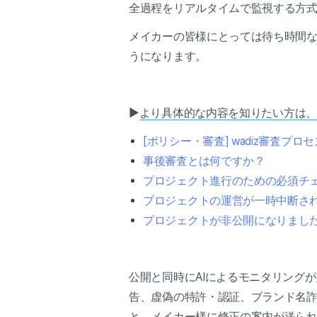
全過程をリアルタイムで監視する方
メイカーの皆様にとっては待ち時間
うになります。
▶
より具体的な内容を知りたい方は、
[ポリシー・審査] wadiz審査プ
事後審査とは何ですか？
プロジェクト進行のための必須チ
プロジェクトの運営が一時中断さ
プロジェクトが非公開になりまし
公開と同時にAIによるモニタリング
告、虚偽の特許・認証、ブランド名
と、メイカー様に修正の案内が送られ