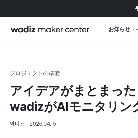
お知らせ・
お知らせ
WADIZ
企画展・特典
プロジェクトの準備
プレスリリース
マイワディズ
アイデアがまとまった
企画展カレンダ
重要なお知らせ
セキュリティセ
wadizがAIモニタリ
支援事業
와디즈
2026.04.15