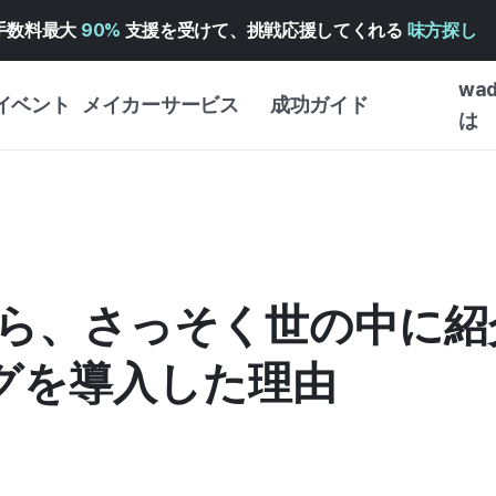
手数料最大
90%
支援を受けて、挑戦応援してくれる
味方探し
wa
イベント
メイカーサービス
成功ガイド
は
メイカー向けサポートサ
クラウドファンディング
はじめ
ービス
成功ガイド
WADIZ 広告センター ↗︎
サービスガイド
タイプ
体験型
ヘルプセンター ↗︎
WADIZ・スクール
ら、さっそく世の中に紹
創作型
ー
WADIZアワード ↗︎
成功ストーリー
ビジネ
ンター
FOR GLOBAL MAKER
ングを導入した理由
クラウ
英語ガイド
・イン
中国語ガイド
韓国語ガイド