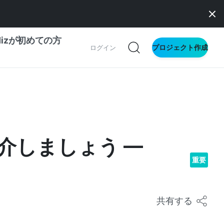
dizが初めての方
プロジェクト作成
ログイン
の一歩ガイド
別ガイド
介しましょう —
ス向け
重要
ドファンディング
サイト
共有する