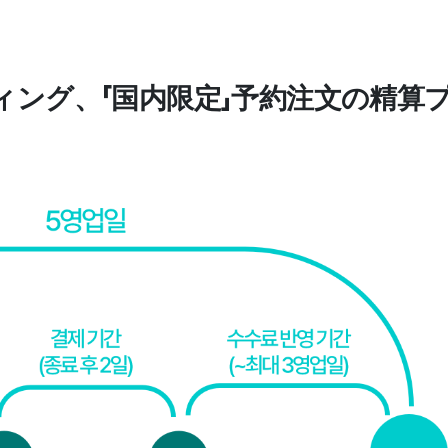
ディング、「国内限定」予約注文の精算