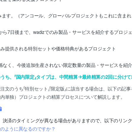
含みます。（アンコール、グローバルプロジェクトもこれに含まれ
ら7日後まで、wadizでのみ製品・サービスを紹介するプロジ
でのみ提供される特別セットや価格特典があるプロジェクト
係なく、今後追加生産されない限定数量の製品・サービスを紹
うち、「国内限定」タイプは、中間精算→最終精算の2回に分け
注文のうち「特別セット」「限定版」に該当する場合は、以下の記
国内単独）プロジェクトの精算プロセスについて解説します。
編
、決済のタイミングが異なる場合がありますので、以下のリン
どのように異なるのですか？