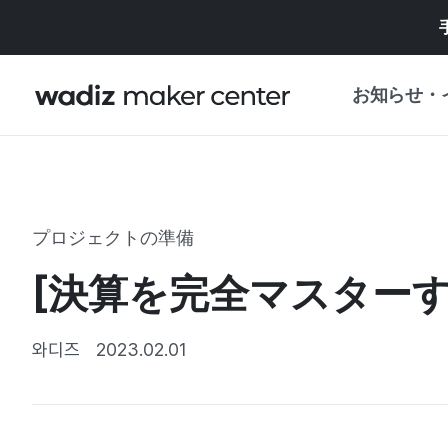
お知らせ・
お知らせ
WADIZ
企画展・特典
プロジェクトの準備
プレスリリース
マイワディズ
[決算を完全マスターする
企画展カレンダ
重要なお知らせ
セキュリティセ
와디즈
2023.02.01
支援事業