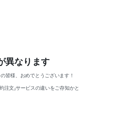
が異なります
ーの皆様、おめでとうございます！
予約注文」サービスの違いをご存知かと