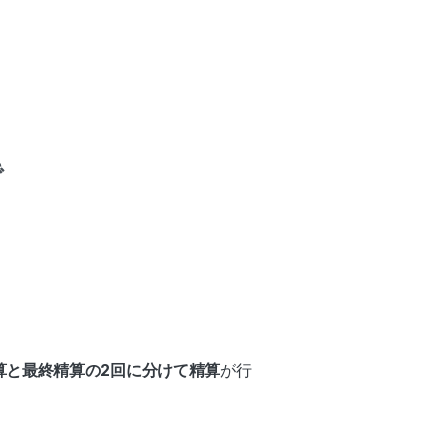
で
算と最終精算の2回に分けて精算
が行