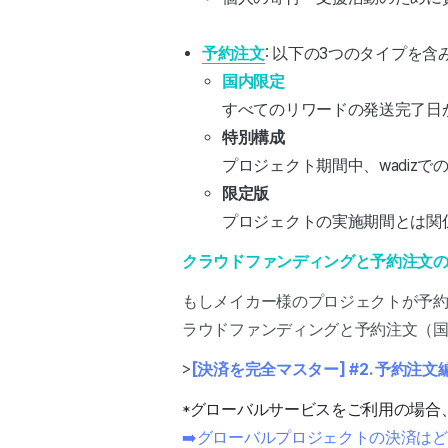
予約注文
: 以下の3つのタイプを
国内限定
すべてのリワードの発送完了日か
特別構成
プロジェクト期間中、wadiz
限定版
プロジェクトの実施期間とは関
クラウドファンディングと予約注文の
もしメイカー様のプロジェクトが予約
ラウドファンディングと予約注文（
>
[決済を完全マスター] #2. 予約注文
*グローバルサービスをご利用の場合
➡️グローバルプロジェクトの決済は