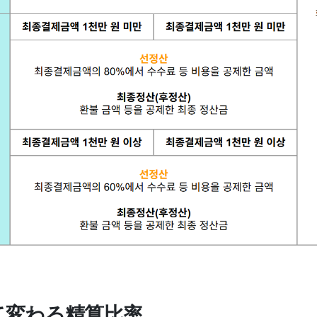
って変わる精算比率