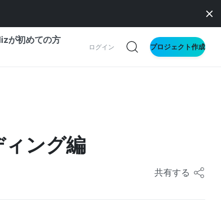
dizが初めての方
プロジェクト作成
ログイン
の一歩ガイド
別ガイド
ンディング編
ス向け
ドファンディング
共有する
サイト