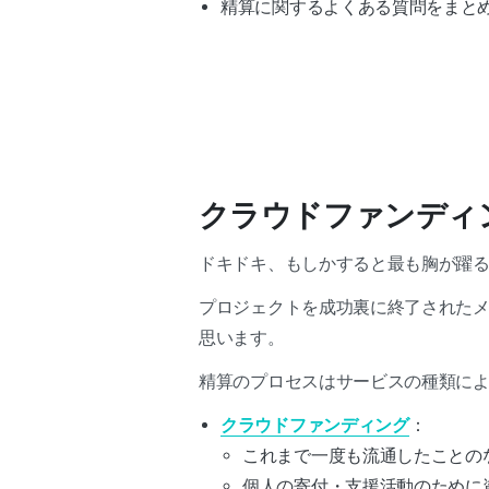
精算に関するよくある質問をまと
クラウドファンディ
ドキドキ、もしかすると最も胸が躍る
プロジェクトを成功裏に終了されたメイ
思います。
精算のプロセスはサービスの種類に
クラウドファンディング
：
これまで一度も流通したことの
個人の寄付・支援活動のために