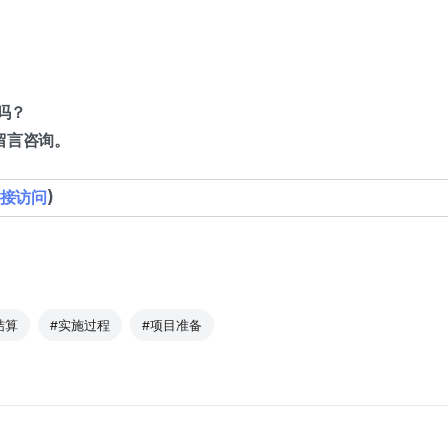
吗？
心留言咨询。
接访问
)
结算
#实施过程
#项目准备